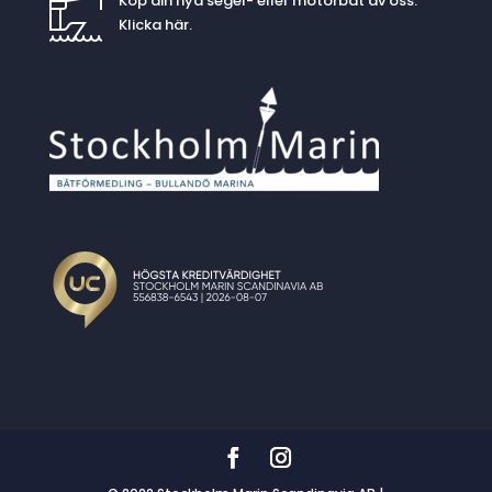
Köp din nya segel- eller motorbåt av oss.
Klicka
här
.