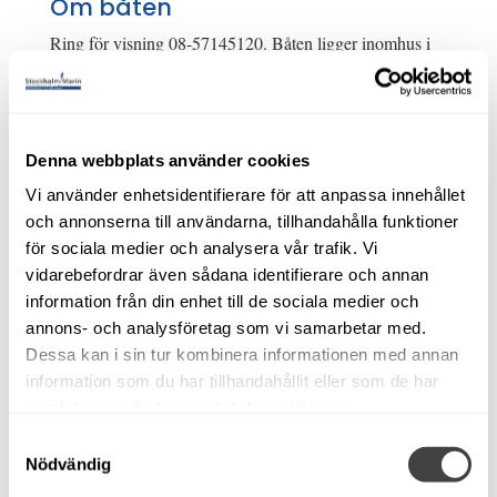
Om båten
Ring för visning 08-57145120. Båten ligger inomhus i
Norsborg.
Uttern 6402 exclusive-2001 som är mkt välhållen.
Mercruiser 4,3 l, 190 hk. Alpha one drev. Helkapell. 2 st
Denna webbplats använder cookies
kojplatser. Mkt goda sjöegenskaper med höga fribord.
Lätt att röra sig i båten framåt och bakåt, badbrygga i
Vi använder enhetsidentifierare för att anpassa innehållet
teak. mm. Med reservation för felskrivning.
och annonserna till användarna, tillhandahålla funktioner
för sociala medier och analysera vår trafik. Vi
Användning
vidarebefordrar även sådana identifierare och annan
information från din enhet till de sociala medier och
Passagerare
6
annons- och analysföretag som vi samarbetar med.
Sovplatser
2
Dessa kan i sin tur kombinera informationen med annan
information som du har tillhandahållit eller som de har
samlat in när du har använt deras tjänster.
Motorfakta
Samtyckesval
Motor
Mercruiser 4,3 l, V6
Nödvändig
Årsmodell, motor
2001