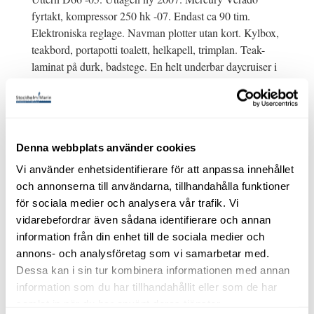
fyrtakt, kompressor 250 hk -07. Endast ca 90 tim.
Elektroniska reglage. Navman plotter utan kort. Kylbox,
teakbord, portapotti toalett, helkapell, trimplan. Teak-
laminat på durk, badstege. En helt underbar daycruiser i
mkt fint skick. Går som en dröm i sjön och toppar
närmare 50 knop. Måste upplevas!
Mer bilder på
www.stockholmmarin.se
Denna webbplats använder cookies
Vi hjälper dig att finansiera ditt båtköp i Swedbank.
Med reservation för felskrivning.
Vi använder enhetsidentifierare för att anpassa innehållet
och annonserna till användarna, tillhandahålla funktioner
Användning
för sociala medier och analysera vår trafik. Vi
vidarebefordrar även sådana identifierare och annan
Passagerare
6
information från din enhet till de sociala medier och
Sovplatser
2
annons- och analysföretag som vi samarbetar med.
Dessa kan i sin tur kombinera informationen med annan
Kylskåp
Kylbox
information som du har tillhandahållit eller som de har
WC
Porta-potti
samlat in när du har använt deras tjänster.