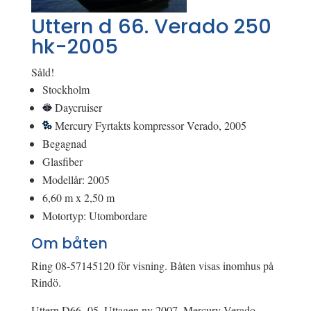
Uttern d 66. Verado 250
hk-2005
Såld!
Stockholm
Daycruiser
Mercury Fyrtakts kompressor Verado, 2005
Begagnad
Glasfiber
Modellår: 2005
6,60 m x 2,50 m
Motortyp: Utombordare
Om båten
Ring 08-57145120 för visning. Båten visas inomhus på
Rindö.
Uttern D66 -05. Uttagen ny 2007. Mercury Verado