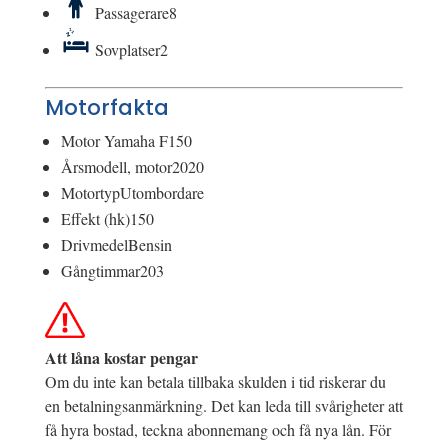
Passagerare
8
Sovplatser
2
Motorfakta
Motor
Yamaha F150
Årsmodell, motor
2020
Motortyp
Utombordare
Effekt (hk)
150
Drivmedel
Bensin
Gångtimmar
203
Att låna kostar pengar
Om du inte kan betala tillbaka skulden i tid riskerar du
en betalningsanmärkning. Det kan leda till svårigheter att
få hyra bostad, teckna abonnemang och få nya lån. För