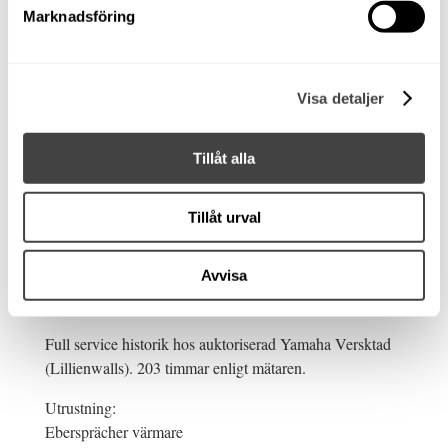
Marknadsföring
Busters uppdaterade hyttbåt med modern Yamaha motor
för att enkelt ta sig fram i Skärgården i ur och skur. Dörr
i för samt akter. Bra lastdäck. Hytten är rymlig och
Visa detaljer
luftig. Taklucka med glastak samt gott om fönster gör
hytten ljus och fin. Sittplatser för hela sällskapet. Tyst
och skön gång med modern Yamaha 4-taktsmotor.
Tillåt alla
Behaglig marchfart i 25-26 knop cirka.
Modern Buster Q display med motordata och GPS på
Tillåt urval
samma skärm. Ej bottenmålad vilket gör att den lämpar
sig extra bra i tex. Mälaren.
Avvisa
Sovmöjlighet för två personer tack vara nedfällbara
soffor akterut.
Full service historik hos auktoriserad Yamaha Versktad
(Lillienwalls). 203 timmar enligt mätaren.
Utrustning:
Ebersprächer värmare