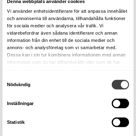
Yamaha F150 HK -2020.
Denna webbplats använder cookies
203 gångtimmar.
Vi använder enhetsidentifierare för att anpassa innehållet
och annonserna till användarna, tillhandahålla funktioner
Såld!
för sociala medier och analysera vår trafik. Vi
Stockholm
vidarebefordrar även sådana identifierare och annan
Kabinbåt
information från din enhet till de sociala medier och
Yamaha F150, 2020
annons- och analysföretag som vi samarbetar med.
Dessa kan i sin tur kombinera informationen med annan
Begagnad
information som du har tillhandahållit eller som de har
Aluminium
samlat in när du har använt deras tjänster.
Modellår: 2020
Samtyckesval
6,92 m x 2,43 m
Nödvändig
Motortyp: Utombordare
Om båten
Inställningar
Visas vid vår brygga på Bullandö Marina. Ring 08-
57145120 för visning eller mer information.
Statistik
Buster E Cabin -2020. Yamaha F150 HK -2020. 203
gångtimmar. Ej bottenmålad. 1 ägare sedan ny.