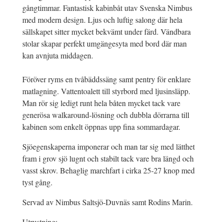
gångtimmar. Fantastisk kabinbåt utav Svenska Nimbus
med modern design. Ljus och luftig salong där hela
sällskapet sitter mycket bekvämt under färd. Vändbara
stolar skapar perfekt umgängesyta med bord där man
kan avnjuta middagen.
Föröver ryms en tvåbäddssäng samt pentry för enklare
matlagning. Vattentoalett till styrbord med ljusinsläpp.
Man rör sig ledigt runt hela båten mycket tack vare
generösa walkaround-lösning och dubbla dörrarna till
kabinen som enkelt öppnas upp fina sommardagar.
Sjöegenskaperna imponerar och man tar sig med lätthet
fram i grov sjö lugnt och stabilt tack vare bra längd och
vasst skrov. Behaglig marchfart i cirka 25-27 knop med
tyst gång.
Servad av Nimbus Saltsjö-Duvnäs samt Rodins Marin.
Utrustning: