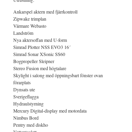
Ankarspel aktern med fjärrkontroll
Zipwake trimplan
Värmare Webasto
Landström
Nya aktersoffan med U-form
Simrad Plotter NSS EVO3 16´
Simrad Sonar XSonic SS60
Bogpropeller Sleipner
Stereo Fusion med högtalare
Skylight i salong med öppningsbart fönster ovan
förarplats
Dynsats ute
Sverigeflagga
Hydraulstyrning
Mercury Digital-display med motordata
Nimbus Bord
Pentry med diskho
Vattentoalett