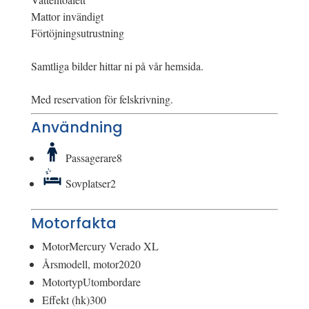
Mattor invändigt
Förtöjningsutrustning
Samtliga bilder hittar ni på vår hemsida.
Med reservation för felskrivning.
Användning
Passagerare
8
Sovplatser
2
Motorfakta
Motor
Mercury Verado XL
Årsmodell, motor
2020
Motortyp
Utombordare
Effekt (hk)
300