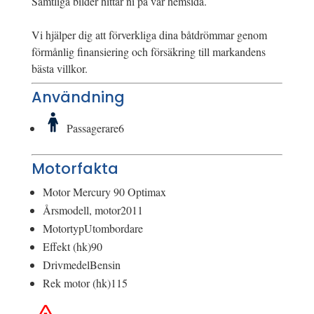
Samtliga bilder hittar ni på vår hemsida.
Vi hjälper dig att förverkliga dina båtdrömmar genom
förmånlig finansiering och försäkring till markandens
bästa villkor.
Användning
Passagerare
6
Motorfakta
Motor
Mercury 90 Optimax
Årsmodell, motor
2011
Motortyp
Utombordare
Effekt (hk)
90
Drivmedel
Bensin
Rek motor (hk)
115