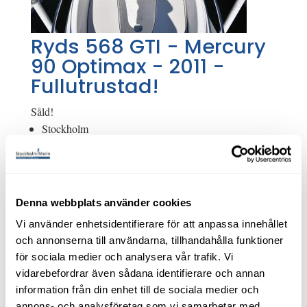
Ryds 568 GTI - Mercury
90 Optimax - 2011 -
Fullutrustad!
Såld!
Stockholm
Styrpulpet
Mercury 90 Optimax, 2011
Begagnad
Glasfiber
Denna webbplats använder cookies
Modellår: 2010
Vi använder enhetsidentifierare för att anpassa innehållet
5,74 m x 2,18 m
och annonserna till användarna, tillhandahålla funktioner
Motortyp: Utombordare
för sociala medier och analysera vår trafik. Vi
vidarebefordrar även sådana identifierare och annan
Om båten
information från din enhet till de sociala medier och
Visas vid vår brygga på Bullandö Marina. Ring 08-
annons- och analysföretag som vi samarbetar med.