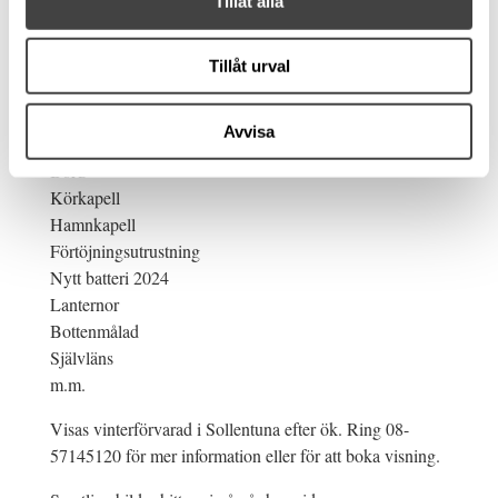
Tillåt alla
Båten är utrustad med:
Lowrance Plotter med sjökort samt ekolod
Tillåt urval
Badstege
Full dynsats
Avvisa
Solbädd
Bord
Körkapell
Hamnkapell
Förtöjningsutrustning
Nytt batteri 2024
Lanternor
Bottenmålad
Självläns
m.m.
Visas vinterförvarad i Sollentuna efter ök. Ring 08-
57145120 för mer information eller för att boka visning.