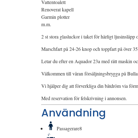
Vattentoalett
Renoverat kapell
Garmin plotter
m.m.
2 st stora glasluckor i taket för härligt ljusinsläp
Marschfart på 24-26 knop och toppfart på över 3
Letar du efter en Aquador 23a med rätt maskin och
Välkommen till våran försäljningsbrygga på Bulla
Vi hjälper dig att förverkliga din båtdröm via förm
Med reservation för felskrivning i annonsen.
Användning
Passagerare
8