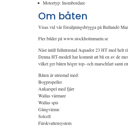
Motortyp: Inombordare
Om båten
Visas vid vår försäljningsbrygga på Bullandö Ma
Fler bilder på www.stockholmmarin.se
Näst intill fullutrustad Aquador 23 HT med helt 
Denna HT-modell har kommit att bli en av de me
vilket ger båten högre top- och marschfart samt e
Båten är utrustad med:
Bogpropeller
Ankarspel med fjärr
Wallas värmare
Wallas spis
Gångvärme
Solcell
Färskvattensystem