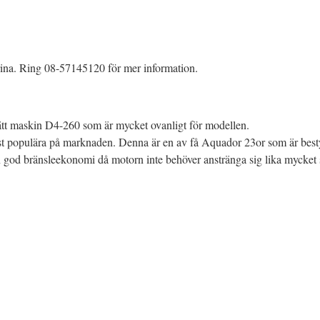
rina. Ring 08-57145120 för mer information.
rätt maskin D4-260 som är mycket ovanligt för modellen.
st populära på marknaden. Denna är en av få Aquador 23or som är be
n god bränsleekonomi då motorn inte behöver anstränga sig lika mycket 