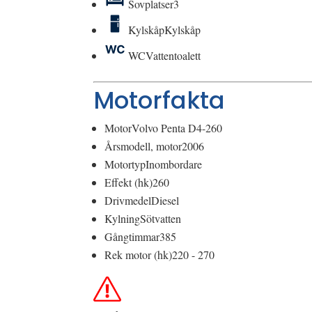
Sovplatser
3
Kylskåp
Kylskåp
WC
Vattentoalett
Motorfakta
Motor
Volvo Penta D4-260
Årsmodell, motor
2006
Motortyp
Inombordare
Effekt (hk)
260
Drivmedel
Diesel
Kylning
Sötvatten
Gångtimmar
385
Rek motor (hk)
220 - 270