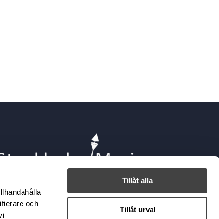
Tillåt alla
illhandahålla
ifierare och
Tillåt urval
vi