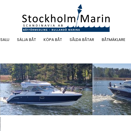
 SALU
SÄLJA BÅT
KÖPA BÅT
SÅLDA BÅTAR
BÅTMÄKLARE