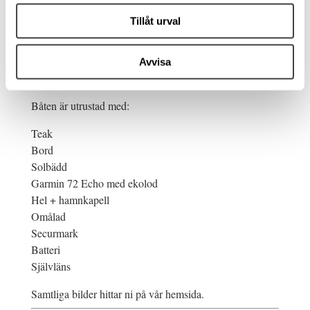
instrument. Modern Garmin Plotter med ekolod. Yamaha
motordisplay med all viktigt information. teak i durk för
Tillåt urval
extra trivsel.
Rapp fyrtaktsmotor som är tyst och bränslesnål.
Avvisa
Marchfart i behagliga 23-25 knop. Låg planingströskel.
Båten är utrustad med:
Teak
Bord
Solbädd
Garmin 72 Echo med ekolod
Hel + hamnkapell
Omålad
Securmark
Batteri
Självläns
Samtliga bilder hittar ni på vår hemsida.