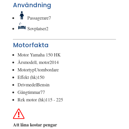
Användning
Passagerare
7
Sovplatser
2
Motorfakta
Motor
Yamaha 150 HK
Årsmodell, motor
2014
Motortyp
Utombordare
Effekt (hk)
150
Drivmedel
Bensin
Gångtimmar
77
Rek motor (hk)
115 - 225
Att låna kostar pengar