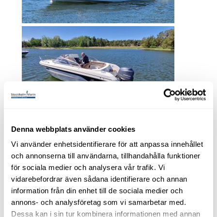
Yamarin 65 DC -2014.
Denna webbplats använder cookies
Yamaha F150 HK -2014.
Vi använder enhetsidentifierare för att anpassa innehållet
Endast 77 gångtimmar.
och annonserna till användarna, tillhandahålla funktioner
Såld!
för sociala medier och analysera vår trafik. Vi
Stockholm
vidarebefordrar även sådana identifierare och annan
information från din enhet till de sociala medier och
Daycruiser
annons- och analysföretag som vi samarbetar med.
Yamaha 150 HK , 2014
Dessa kan i sin tur kombinera informationen med annan