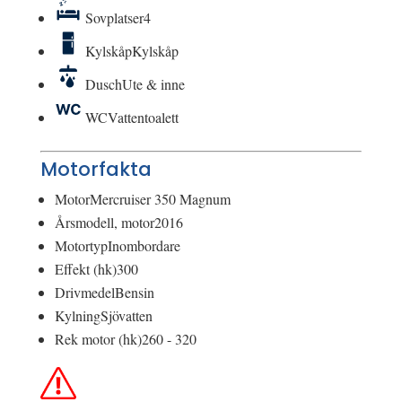
Sovplatser
4
Kylskåp
Kylskåp
Dusch
Ute & inne
WC
Vattentoalett
Motorfakta
Motor
Mercruiser 350 Magnum
Årsmodell, motor
2016
Motortyp
Inombordare
Effekt (hk)
300
Drivmedel
Bensin
Kylning
Sjövatten
Rek motor (hk)
260 - 320