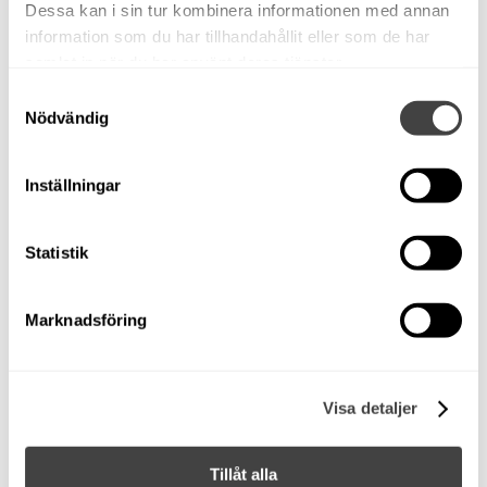
Dessa kan i sin tur kombinera informationen med annan
information som du har tillhandahållit eller som de har
samlat in när du har använt deras tjänster.
Samtyckesval
Nödvändig
Inställningar
Statistik
Sea Ray 240 Sun Dancer
-2006, 350 Mag -2016
Marknadsföring
Såld!
Stockholm
Visa detaljer
Daycruiser
Mercruiser 350 Magnum, 2016
Tillåt alla
Begagnad