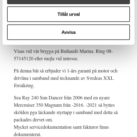
Glasfiber
Modellår: 2006
Tillåt urval
7,16 m x 2,59 m
Motortyp: Inombordare
Avvisa
Om båten
Visas vid vår brygga på Bullandö Marina. Ring 08-
57145120 eller mejla vid intresse.
På denna båt så erbjuder vi 1-års garanti på motor och
drivlina i samband med tecknande av Svedeas XXL
försäkring.
Sea Ray 240 Sun Dancer från 2006 med en nyare
Mercruiser 350 Magnum från -2016. -2021 så byttes
skölden pga läckande styrtapp i samband med detta så
packades drevet om.
Mycket servicedokumentation samt fakturor finns
dokumenterat.