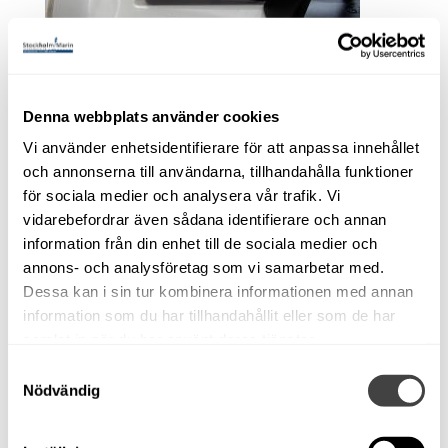
Denna webbplats använder cookies
Vi använder enhetsidentifierare för att anpassa innehållet
Aquador 25 C -2006.
och annonserna till användarna, tillhandahålla funktioner
Volvo Penta D4.
för sociala medier och analysera vår trafik. Vi
Bogpropeller+
vidarebefordrar även sådana identifierare och annan
information från din enhet till de sociala medier och
Ankarspel
annons- och analysföretag som vi samarbetar med.
Såld!
Dessa kan i sin tur kombinera informationen med annan
information som du har tillhandahållit eller som de har
Stockholm
samlat in när du har använt deras tjänster.
Kabinbåt
Volvo Penta D4-260, 2006
Samtyckesval
Nödvändig
Begagnad
Glasfiber
Modellår: 2006