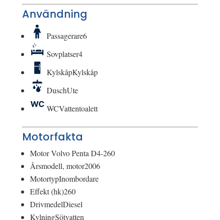
Användning
Passagerare
6
Sovplatser
4
Kylskåp
Kylskåp
Dusch
Ute
WC
Vattentoalett
Motorfakta
Motor
Volvo Penta D4-260
Årsmodell, motor
2006
Motortyp
Inombordare
Effekt (hk)
260
Drivmedel
Diesel
Kylning
Sötvatten