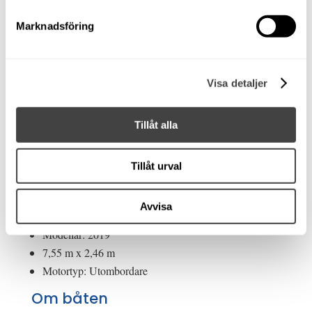
Marknadsföring
Finnmaster Husky R8-
2019. Yamaha F300.
Visa detaljer
Ankarspel, bogpropp
Tillåt alla
Såld!
Stockholm
Bowrider
Tillåt urval
Yamaha F300, 2019
Begagnad
Avvisa
Glasfiber
Modellår: 2019
7,55 m x 2,46 m
Motortyp: Utombordare
Om båten