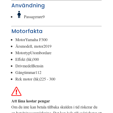
Användning
Passagerare
9
Motorfakta
Motor
Yamaha F300
Årsmodell, motor
2019
Motortyp
Utombordare
Effekt (hk)
300
Drivmedel
Bensin
Gångtimmar
112
Rek motor (hk)
225 - 300
Att låna kostar pengar
Om du inte kan betala tillbaka skulden i tid riskerar du
en betalningsanmärkning. Det kan leda till svårigheter att