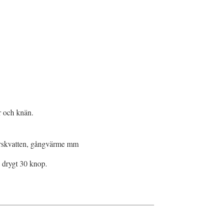
r och knän.
 färskvatten, gångvärme mm
å drygt 30 knop.