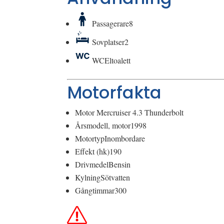
Passagerare
8
Sovplatser
2
WC
Eltoalett
Motorfakta
Motor
Mercruiser 4.3 Thunderbolt
Årsmodell, motor
1998
Motortyp
Inombordare
Effekt (hk)
190
Drivmedel
Bensin
Kylning
Sötvatten
Gångtimmar
300