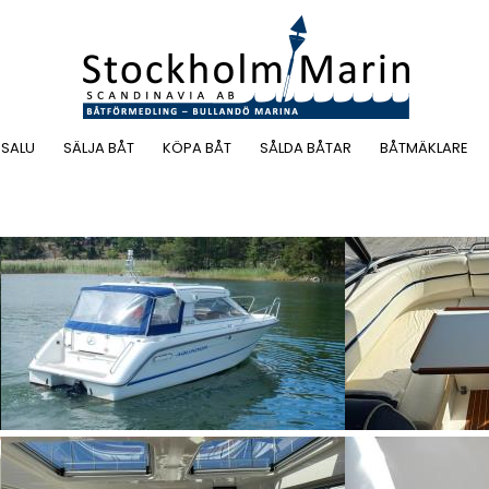
 SALU
SÄLJA BÅT
KÖPA BÅT
SÅLDA BÅTAR
BÅTMÄKLARE