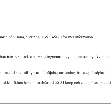
men på visning eller ring 08-57145120 för mer information.
olt från -98. Endast ca 300 gångtimmar. Nytt kapell och nya kyllimpo
indrutetorkare, full dynsats, förtöjningsutrustning, badstege, badplats,
fint skick. Båten har en marchfart på 20-24 knop och en topphastighet p