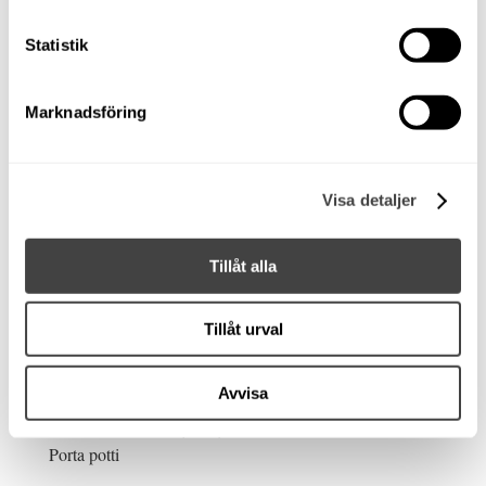
Flipper 620 HT 1987. Suzuki 90 HK -2014. Klassiker
Statistik
med nyare maskin! Cirka 200 gångtimmar.
Klassiker som erbjuder god komfort och trygghet med
Marknadsföring
nyare motor.
Utmärkt båt för enstaka övernattningar. Sovmöjlighet för
två i fören. Kapell i bra skick med nya rutor.
Visa detaljer
Båten är utrustad med:
Tillåt alla
Nyare powertrimpump 2022.
Kapell impregnerat nyligen. Nya rutor
Dynor omklädda
Tillåt urval
Nyare kylsbox Isotherm
4 stycken batterier
Avvisa
Portabel solcell
Garmin Fishfinder (äldre)
Porta potti