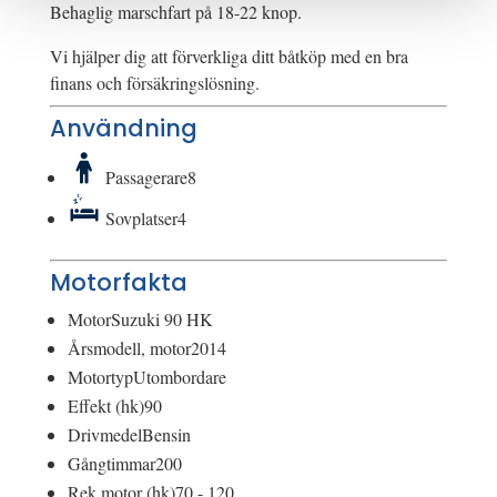
Behaglig marschfart på 18-22 knop.
Vi hjälper dig att förverkliga ditt båtköp med en bra
finans och försäkringslösning.
Användning
Passagerare
8
Sovplatser
4
Motorfakta
Motor
Suzuki 90 HK
Årsmodell, motor
2014
Motortyp
Utombordare
Effekt (hk)
90
Drivmedel
Bensin
Gångtimmar
200
Rek motor (hk)
70 - 120