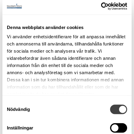
Stockholm
Hardtop
Suzuki 90 HK, 2014
Begagnad
Denna webbplats använder cookies
Glasfiber
Vi använder enhetsidentifierare för att anpassa innehållet
Modellår: 1987
och annonserna till användarna, tillhandahålla funktioner
6,24 m x 2,40 m
för sociala medier och analysera vår trafik. Vi
Motortyp: Utombordare
vidarebefordrar även sådana identifierare och annan
information från din enhet till de sociala medier och
Om båten
annons- och analysföretag som vi samarbetar med.
Utförsäljning av denna båt!
Dessa kan i sin tur kombinera informationen med annan
information som du har tillhandahållit eller som de har
Endast mellan 13-29 september gäller detta höstpris.
samlat in när du har använt deras tjänster.
Ordinarie pris på denna båt: 89 000 nu 79 000 Sek!
Samtyckesval
Nödvändig
Visas på Bullandö marina. Välkommen på visning eller
ring 08-57145120 för mer information.
Inställningar
Fler bilder på
www.stockholmmarin.se