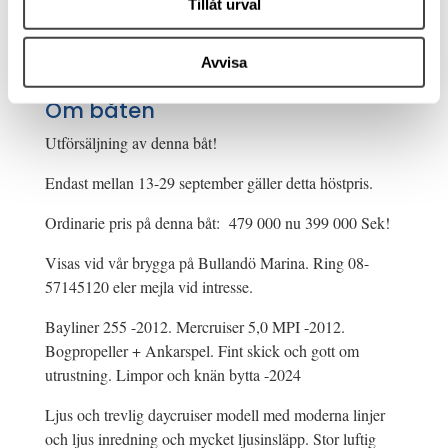
Tillåt urval
Modellår: 2012
7,65 m x 2,59 m
Avvisa
Motortyp: Inombordare
Om båten
Utförsäljning av denna båt!
Endast mellan 13-29 september gäller detta höstpris.
Ordinarie pris på denna båt: 479 000 nu 399 000 Sek!
Visas vid vår brygga på Bullandö Marina. Ring 08-
57145120 eler mejla vid intresse.
Bayliner 255 -2012. Mercruiser 5,0 MPI -2012.
Bogpropeller + Ankarspel. Fint skick och gott om
utrustning. Limpor och knän bytta -2024
Ljus och trevlig daycruiser modell med moderna linjer
och ljus inredning och mycket ljusinsläpp. Stor luftig