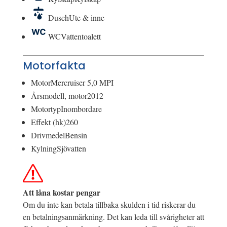
Dusch
Ute & inne
WC
Vattentoalett
Motorfakta
Motor
Mercruiser 5,0 MPI
Årsmodell, motor
2012
Motortyp
Inombordare
Effekt (hk)
260
Drivmedel
Bensin
Kylning
Sjövatten
Att låna kostar pengar
Om du inte kan betala tillbaka skulden i tid riskerar du
en betalningsanmärkning. Det kan leda till svårigheter att