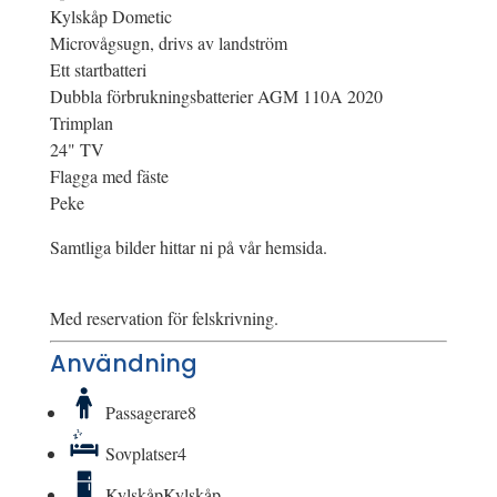
Kylskåp Dometic
Microvågsugn, drivs av landström
Ett startbatteri
Dubbla förbrukningsbatterier AGM 110A 2020
Trimplan
24" TV
Flagga med fäste
Peke
Samtliga bilder hittar ni på vår hemsida.
Med reservation för felskrivning.
Användning
Passagerare
8
Sovplatser
4
Kylskåp
Kylskåp