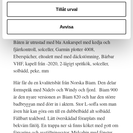
Biam 900-1993. Volvo Penta KAD 42 med duopropp.
Tillåt urval
Under 1000 gångtimmar.
OBS ! båten har godkänt protokoll gällande
Avvisa
bottenmätning vad det gäller tenn och koppar.
Båten är utrustad med bla Ankarspel med kedja och
fjärrkontroll, solceller, Garmin plotter 4008,
Eberspächer, eltoalett med med däckstömning, Bärbar
VHF, kapell från -2020, 2-lågigt spritkök, solceller,
solbädd, peke, mm
Här får du en kvalitetsbåt från Norska Biam. Den delar
formspråk med Nidelv och Windy och fjord. Biam 900
är den nyare versionen av Biam 820 och har den större
badbryggan med dörr in i aktern. Stor L-soffa som man
även här kan göra om till en dubbelbädd alt solbädd.
Fällbart teakbord. Lätt överskådad förarplats med
bekväm fåtölj. En trappa ner så finns köket med gott om
förvaring och avställningsytor, Midcabin med fönster