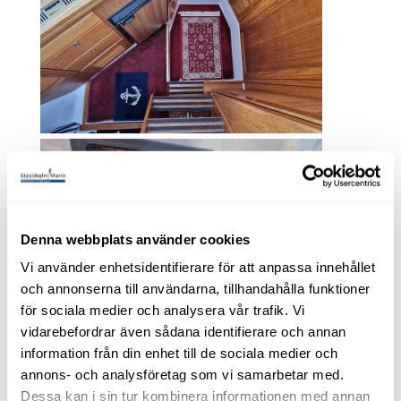
Denna webbplats använder cookies
Vi använder enhetsidentifierare för att anpassa innehållet
och annonserna till användarna, tillhandahålla funktioner
Biam 900 -1993. Volvo
för sociala medier och analysera vår trafik. Vi
Penta KAD 42. Godkänd
vidarebefordrar även sådana identifierare och annan
information från din enhet till de sociala medier och
bottenfärg
annons- och analysföretag som vi samarbetar med.
Dessa kan i sin tur kombinera informationen med annan
Såld!