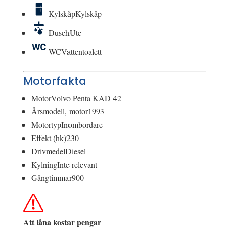
Kylskåp
Kylskåp
Dusch
Ute
WC
Vattentoalett
Motorfakta
Motor
Volvo Penta KAD 42
Årsmodell, motor
1993
Motortyp
Inombordare
Effekt (hk)
230
Drivmedel
Diesel
Kylning
Inte relevant
Gångtimmar
900
Att låna kostar pengar