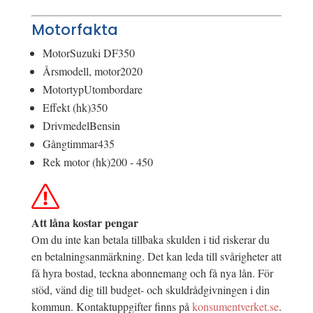
Motorfakta
Motor
Suzuki DF350
Årsmodell, motor
2020
Motortyp
Utombordare
Effekt (hk)
350
Drivmedel
Bensin
Gångtimmar
435
Rek motor (hk)
200 - 450
Att låna kostar pengar
Om du inte kan betala tillbaka skulden i tid riskerar du
en betalningsanmärkning. Det kan leda till svårigheter att
få hyra bostad, teckna abonnemang och få nya lån. För
stöd, vänd dig till budget- och skuldrådgivningen i din
kommun. Kontaktuppgifter finns på
konsumentverket.se
.