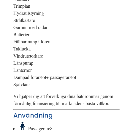
Trimplan
Hydraulstyrning
Strålkastare
Garmin med radar
Batterier
Fällbar ramp i fören
Taklucka
Vindrutetorkare
Länspump
Lanternor
Dämpad förarstol+ passagerarstol
Självläns
Vi hjälper dig att förverkliga dina båtdrömmar genom
förmånlig finansiering till marknadens bästa villkor.
Användning
Passagerare
8