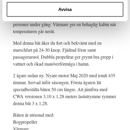
ett enormt däck i fören för att kunna lasta allt från
Avvisa
fyrhjuling, byggmaterial till möbler. Stor öppningsbar
ramp i fören för enkel lastning. Hytten rymmer upp till 8
personer under gång. Värmare ger en behaglig kabin när
temperaturen går neråt.
Med denna båt åker du fort och bekvämt med en
marschfart på 24-30 knop. Fjädrad förar samt
passagerarstol. Dubbla propellrar ger grymt bra grepp i
vattnet och ökad manöverförmåga i hamn.
2 ägare sedan ny. Nyare motor Maj 2020 med totalt 435
timmar. Servad inför säsongen. Första ägaren lät
specialbeställa båten 50 cm längre. Att jämföra med
CWA versionen 3,10 x 1,28 meters lastutrymme rymmer
denna båt 3 x 1,28.
Båten är utrustad med:
Bogpropeller
Värmare