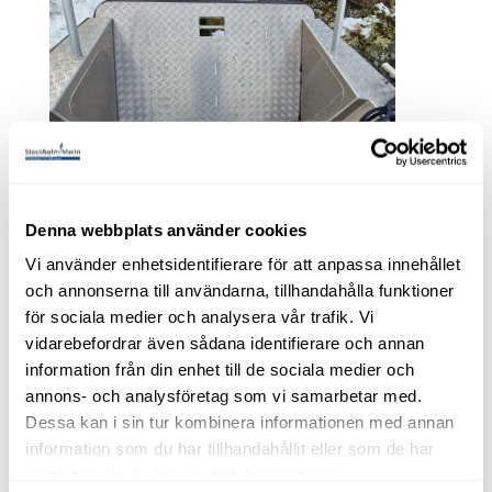
Alukin CW 850 -2018.
Suzuki DF350 - 2020.
Denna webbplats använder cookies
Specialbeställd 50 cm
Vi använder enhetsidentifierare för att anpassa innehållet
längre framför hytt.
och annonserna till användarna, tillhandahålla funktioner
för sociala medier och analysera vår trafik. Vi
Såld!
vidarebefordrar även sådana identifierare och annan
Stockholm
information från din enhet till de sociala medier och
Hyttbåt
annons- och analysföretag som vi samarbetar med.
Suzuki DF350, 2020
Dessa kan i sin tur kombinera informationen med annan
Begagnad
information som du har tillhandahållit eller som de har
Aluminium
samlat in när du har använt deras tjänster.
Modellår: 2018