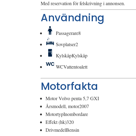
Med reservation för felskrivning i annonsen.
Användning
Passagerare
8
Sovplatser
2
Kylskåp
Kylskåp
WC
Vattentoalett
Motorfakta
Motor
Volvo penta 5,7 GXI
Årsmodell, motor
2007
Motortyp
Inombordare
Effekt (hk)
320
Drivmedel
Bensin