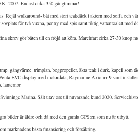
K -2007. Endast cirka 350 gångtimmar!
. Rejäl walkaround- båt med stort teakdäck i aktern med soffa och vän
 sovplats för två vuxna, pentry med spis samt riktig vattentoalett med dö
 skrov gör båten till en fröjd att köra. Marchfart cirka 27-30 knop m
mp, gångvärme, trimplan, bogpropeller, äkta teak i durk, kapell som täc
enta EVC display med motordata, Raymarine Axiom+ 9 samt installerat
s, lanternor.
vinninge Marina. Sålt utav oss till nuvarande kund 2020. Servicehistorik
ågra bilder är äldre och då med den gamla GPS:en som nu är utbytt.
nom marknadens bästa finansiering och försäkring.