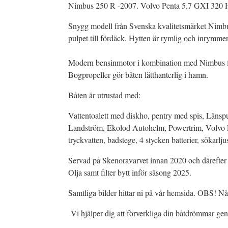
Nimbus 250 R -2007. Volvo Penta 5,7 GXI 320 H
Snygg modell från Svenska kvalitetsmärket Nimbus
pulpet till fördäck. Hytten är rymlig och inrymmer
Modern bensinmotor i kombination med Nimbus fina
Bogpropeller gör båten lätthanterlig i hamn.
Båten är utrustad med:
Vattentoalett med diskho, pentry med spis, Länspu
Landström, Ekolod Autohelm, Powertrim, Volvo P
tryckvatten, badstege, 4 stycken batterier, sökarlju
Servad på Skenoravarvet innan 2020 och därefter S
Olja samt filter bytt inför säsong 2025.
Samtliga bilder hittar ni på vår hemsida. OBS! N
Vi hjälper dig att förverkliga din båtdrömmar ge