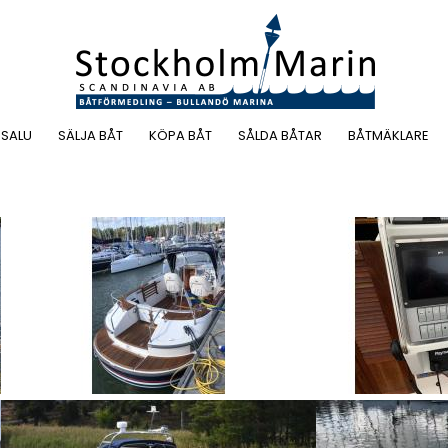
 SALU
SÄLJA BÅT
KÖPA BÅT
SÅLDA BÅTAR
BÅTMÄKLARE