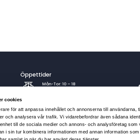
Öppettider
Mån-Tor: 10 – 18
Fre: 10 – 17
Lör: 10 – 15 | Sön: 11 – 15
r cookies
rare för att anpassa innehållet och annonserna till användarna, t
er och analysera vår trafik. Vi vidarebefordrar även sådana ident
Köpa båt
 enhet till de sociala medier och annons- och analysföretag som 
Köp din nya segel- eller motorbåt av
 i sin tur kombinera informationen med annan information som
oss. Klicka
här
.
e har samlat in när du har använt deras tjänster.