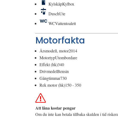
Kylskåp
Kylbox
Dusch
Ute
WC
Vattentoalett
Motorfakta
Årsmodell, motor
2014
Motortyp
Utombordare
Effekt (hk)
340
Drivmedel
Bensin
Gångtimmar
730
Rek motor (hk)
150 - 350
Att låna kostar pengar
Om du inte kan betala tillbaka skulden i tid riske