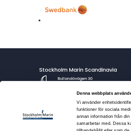
Stockholm Marin Scandinavia
Bullandövägen 30
139 56 Värmdö
Denna webbplats använde
Vi använder enhetsidentifie
Kontaktuppgifter
funktioner för sociala medi
annan information från din
info@stockholmmarin.se
samarbetar med. Dessa kan
08-571 451 20
tillhandahållit eller som d