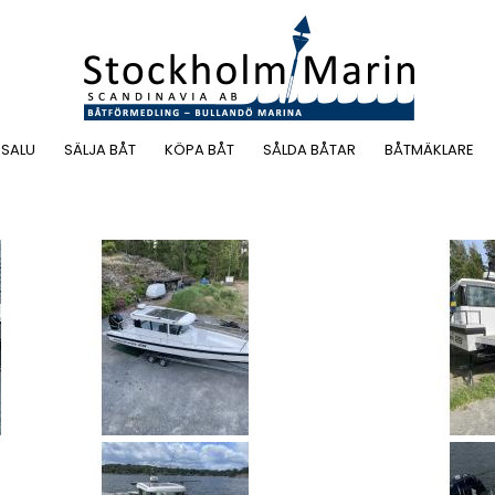
 SALU
SÄLJA BÅT
KÖPA BÅT
SÅLDA BÅTAR
BÅTMÄKLARE