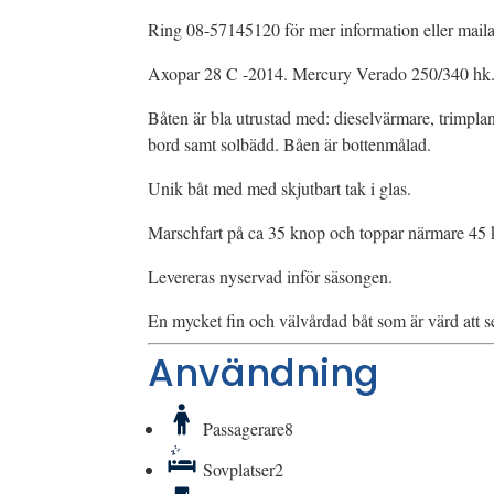
Ring 08-57145120 för mer information eller mail
Axopar 28 C -2014. Mercury Verado 250/340 hk
Båten är bla utrustad med: dieselvärmare, trimplan
bord samt solbädd. Båen är bottenmålad.
Unik båt med med skjutbart tak i glas.
Marschfart på ca 35 knop och toppar närmare 45
Levereras nyservad inför säsongen.
En mycket fin och välvårdad båt som är värd att 
Användning
Passagerare
8
Sovplatser
2