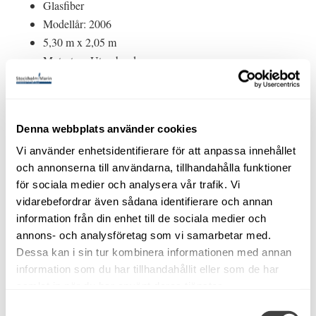
Glasfiber
Modellår: 2006
5,30 m x 2,05 m
Motortyp: Utombordare
Om båten
Visas vid vår brygga på Bullandö Marina. Ring 08-
57145120 eller mejla vid intresse.
Denna webbplats använder cookies
Vi använder enhetsidentifierare för att anpassa innehållet
Finnmaster 5300 Troller -2006. Yamaha F80 HK -2007.
och annonserna till användarna, tillhandahålla funktioner
Endast 198 gångtimmar!
för sociala medier och analysera vår trafik. Vi
Finskbyggd bowrider modell utmärkt för nöjesresor
vidarebefordrar även sådana identifierare och annan
såväl som sportfiske. Skyddande Hardtop-båge som ger
information från din enhet till de sociala medier och
fint skydd vid sämre väder. Passage föröver i mitten.
annons- och analysföretag som vi samarbetar med.
Soffa bak i aktern. Insprutningsmotor från Yamaha på 80
Dessa kan i sin tur kombinera informationen med annan
HK ger båten bra prestanda och en marchfart på cirka
information som du har tillhandahållit eller som de har
22-23 knop. Ej bottenmålad vilket lämpar sig bra i
samlat in när du har använt deras tjänster.
Mälaren, insjöar m.m. med nya miljökraven.
Samtyckesval