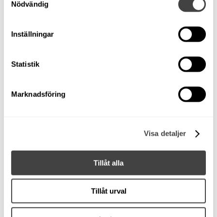
Uppskattningsvis cirka 200 gångtimmar sedan ny.
Nödvändig
Utrustning:
Inställningar
Självläns
Powertrim
Yamaha Smart Instrument med digital motordata
Statistik
Lanternor
Powertrim
Marknadsföring
Securmarkt-märkt motor
Badstege
Garmin GPS
Visa detaljer
Helkapell
Batteri
Stuvfack
Tillåt alla
Blått skrov
Dynsats
Tillåt urval