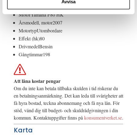
Avvisa
Motorfakta
Motor
Yamaha F80 HK
Årsmodell, motor
2007
Motortyp
Utombordare
Effekt (hk)
80
Drivmedel
Bensin
Gångtimmar
198
Att låna kostar pengar
Om du inte kan betala tillbaka skulden i tid riskerar du
en betalningsanmärkning. Det kan leda till svårigheter att
få hyra bostad, teckna abonnemang och få nya lån. För
stöd, vänd dig till budget- och skuldrådgivningen i din
kommun. Kontaktuppgifter finns på
konsumentverket.se
.
Karta