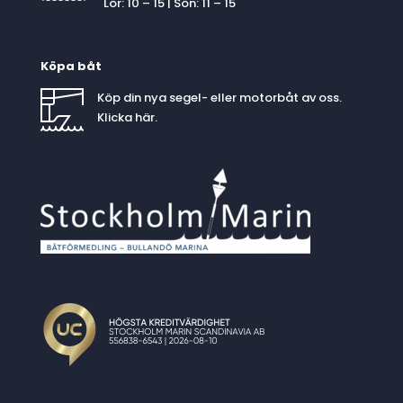
Lör: 10 – 15 | Sön: 11 – 15
Köpa båt
Köp din nya segel- eller motorbåt av oss.
Klicka
här
.