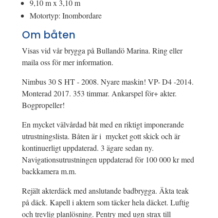
9,10 m x 3,10 m
Motortyp: Inombordare
Om båten
Visas vid vår brygga på Bullandö Marina. Ring eller
maila oss för mer information.
Nimbus 30 S HT - 2008. Nyare maskin! VP- D4 -2014.
Monterad 2017. 353 timmar. Ankarspel för+ akter.
Bogpropeller!
En mycket välvårdad båt med en riktigt imponerande
utrustningslista. Båten är i mycket gott skick och är
kontinuerligt uppdaterad. 3 ägare sedan ny.
Navigationsutrustningen uppdaterad för 100 000 kr med
backkamera m.m.
Rejält akterdäck med anslutande badbrygga. Äkta teak
på däck. Kapell i aktern som täcker hela däcket. Luftig
och trevlig planlösning. Pentry med ugn strax till