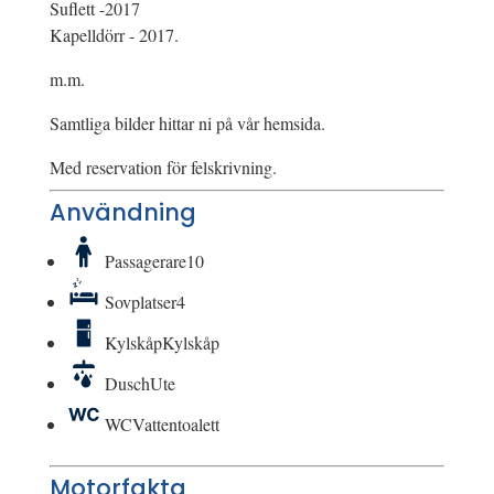
Suflett -2017
Kapelldörr - 2017.
m.m.
Samtliga bilder hittar ni på vår hemsida.
Med reservation för felskrivning.
Användning
Passagerare
10
Sovplatser
4
Kylskåp
Kylskåp
Dusch
Ute
WC
Vattentoalett
Motorfakta