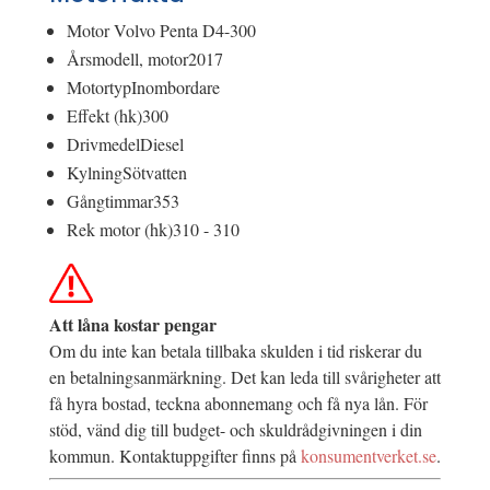
Motor
Volvo Penta D4-300
Årsmodell, motor
2017
Motortyp
Inombordare
Effekt (hk)
300
Drivmedel
Diesel
Kylning
Sötvatten
Gångtimmar
353
Rek motor (hk)
310 - 310
Att låna kostar pengar
Om du inte kan betala tillbaka skulden i tid riskerar du
en betalningsanmärkning. Det kan leda till svårigheter att
få hyra bostad, teckna abonnemang och få nya lån. För
stöd, vänd dig till budget- och skuldrådgivningen i din
kommun. Kontaktuppgifter finns på
konsumentverket.se
.