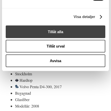
Visa detaljer
Tillåt alla
Tillåt urval
Nimbus 30 S HT - 2008.
D4-300 -2017
Avvisa
Såld!
Stockholm
Hardtop
Volvo Penta D4-300, 2017
Begagnad
Glasfiber
Modellår: 2008