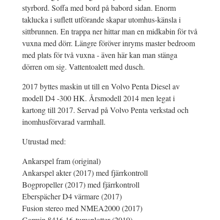
styrbord. Soffa med bord på babord sidan. Enorm
taklucka i suflett utförande skapar utomhus-känsla i
sittbrunnen. En trappa ner hittar man en midkabin för två
vuxna med dörr. Längre föröver inryms master bedroom
med plats för två vuxna - även här kan man stänga
dörren om sig. Vattentoalett med dusch.
2017 byttes maskin ut till en Volvo Penta Diesel av
modell D4 -300 HK. Årsmodell 2014 men legat i
kartong till 2017. Servad på Volvo Penta verkstad och
inomhusförvarad varmhall.
Utrustad med:
Ankarspel fram (original)
Ankarspel akter (2017) med fjärrkontroll
Bogpropeller (2017) med fjärrkontroll
Eberspächer D4 värmare (2017)
Fusion stereo med NMEA2000 (2017)
Garmin 8416 16-tumsplotter (2019)