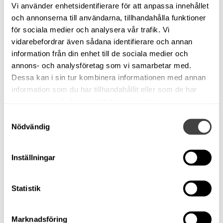
Vi använder enhetsidentifierare för att anpassa innehållet
framföring och navigering är automatiska trimplan,
och annonserna till användarna, tillhandahålla funktioner
active trim och dubbla 12" touchskärmar.
för sociala medier och analysera vår trafik. Vi
vidarebefordrar även sådana identifierare och annan
Maxad Axopar 28 Brabus AC med dubbla Mercury
information från din enhet till de sociala medier och
200. Båten är fullproppad med utrustning bl.a.
annons- och analysföretag som vi samarbetar med.
Active trim
Dessa kan i sin tur kombinera informationen med annan
Automatiska trimplan
information som du har tillhandahållit eller som de har
Dubbla Garmin 12" skärmar
samlat in när du har använt deras tjänster.
Garmin Radar
Samtyckesval
VHF
Nödvändig
Kylskåp
Stereo med högtalare i hytt samt ute på däck
Inställningar
Färskvatten
Vattenskidbåge
Kapell för - samt akterdäck
Statistik
Sökarljus
Vattentoalett med septiktank
Bord till hytt
Marknadsföring