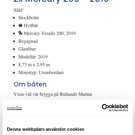
Såld!
Stockholm
Hyttbåt
Mercury Verado 200, 2019
Begagnad
Glasfiber
Modellår: 2019
8,75 m x 2,95 m
Motortyp: Utombordare
Om båten
Visas vid vår brygga på Bullandö Marina
Axopar 28 Brabus AC - 2x Mercury 200 - 2019.
Snygg design och smart planering ombord. Båten blir en
barnlek att framföra i hamn tack vare dubbla motorer
Denna webbplats använder cookies
och bogpropeller. Övriga hjälpmedel för enkel