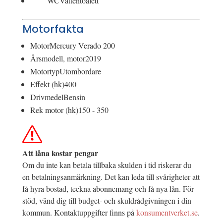
WC
Vattentoalett
Motorfakta
Motor
Mercury Verado 200
Årsmodell, motor
2019
Motortyp
Utombordare
Effekt (hk)
400
Drivmedel
Bensin
Rek motor (hk)
150 - 350
Att låna kostar pengar
Om du inte kan betala tillbaka skulden i tid riskerar du
en betalningsanmärkning. Det kan leda till svårigheter att
få hyra bostad, teckna abonnemang och få nya lån. För
stöd, vänd dig till budget- och skuldrådgivningen i din
kommun. Kontaktuppgifter finns på
konsumentverket.se
.