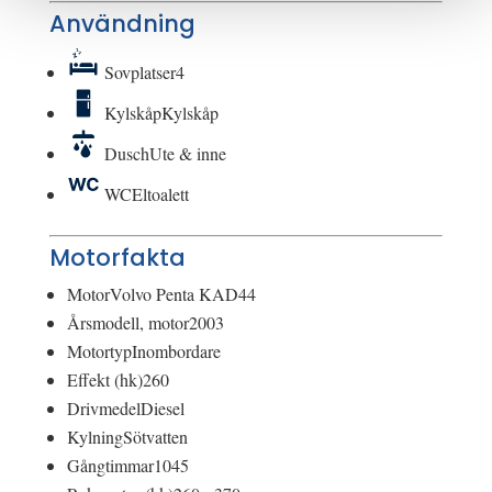
Användning
Sovplatser
4
Kylskåp
Kylskåp
Dusch
Ute & inne
WC
Eltoalett
Motorfakta
Motor
Volvo Penta KAD44
Årsmodell, motor
2003
Motortyp
Inombordare
Effekt (hk)
260
Drivmedel
Diesel
Kylning
Sötvatten
Gångtimmar
1045