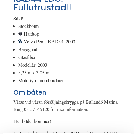
Fullutrustad!!
Såld!
Stockholm
Hardtop
Volvo Penta KAD44, 2003
Begagnad
Glasfiber
Modellår: 2003
8,25 m x 3,05 m
Motortyp: Inombordare
Om båten
Visas vid våran försäljningsbrygga på Bullandö Marina.
Ring 08-57145120 för mer information.
Fler bilder kommer!
Fullsmetad Aquador 26 HT - 2003 med Volvo KAD44