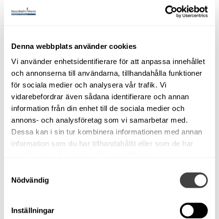
från 2003 med ny turbo 2023.
Storsäljare från Aquador. En modell som tack vare
inovativ planlösning och planering har gjort sig förtjänt
Denna webbplats använder cookies
beskrivningen som en oslagbar semesterbåt för en familj
Vi använder enhetsidentifierare för att anpassa innehållet
om 4 personer. Till råga på detta så är just denna
och annonserna till användarna, tillhandahålla funktioner
Aquador 26 är också riktigt bra utrustad med bl.a.
för sociala medier och analysera vår trafik. Vi
följande:
vidarebefordrar även sådana identifierare och annan
information från din enhet till de sociala medier och
-Bandankarspel Anchormatic i akter med fjärrkontroll
annons- och analysföretag som vi samarbetar med.
installerad 2024
Dessa kan i sin tur kombinera informationen med annan
- Bogpropeller
information som du har tillhandahållit eller som de har
- Garmin GPS plotter med ekolod
samlat in när du har använt deras tjänster.
- Kyl med frysfack
- 4+2 sovplatser
Samtyckesval
Nödvändig
- Dieselkök Wallas Safeflame
- Stereo med bluetooth och högtalare
- TV med Google chromecast
Inställningar
- Eltoalett Jabsco Twist’n lock ny 2021