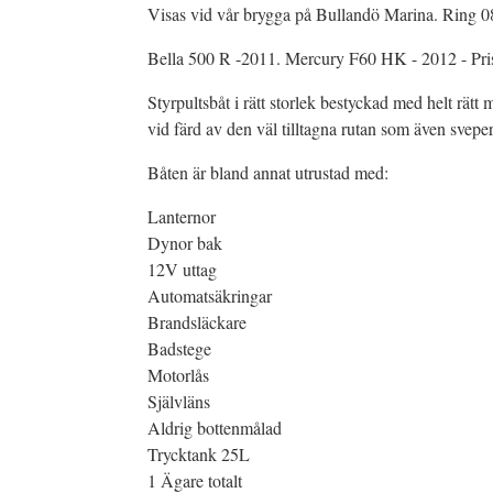
Visas vid vår brygga på Bullandö Marina. Ring 08
Bella 500 R -2011. Mercury F60 HK - 2012 - Prisv
Styrpultsbåt i rätt storlek bestyckad med helt rä
vid färd av den väl tilltagna rutan som även svep
Båten är bland annat utrustad med:
Lanternor
Dynor bak
12V uttag
Automatsäkringar
Brandsläckare
Badstege
Motorlås
Självläns
Aldrig bottenmålad
Trycktank 25L
1 Ägare totalt