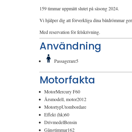
159 timmar uppmätt slutet på säsong 2024.
Vi hjälper dig att förverkliga dina båtdrömmar gen
Med reservation för felskrivning.
Användning
Passagerare
5
Motorfakta
Motor
Mercury F60
Årsmodell, motor
2012
Motortyp
Utombordare
Effekt (hk)
60
Drivmedel
Bensin
Gångtimmar
162