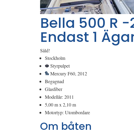
Bella 500 R -
Endast 1 Äga
Såld!
Stockholm
Styrpulpet
Mercury F60, 2012
Begagnad
Glasfiber
Modellår: 2011
5,00 m x 2,10 m
Motortyp: Utombordare
Om båten