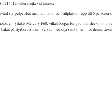
-57145120 eller mejla vid intresse.
ärd styrpulpetsbåt med rätt motor och sittplats för upp till 6 persone
tt motor, en fyrtakts Mercury F60, vilket borgar för god bränsleekonomi
er bakåt på styrbordssidan. Servad med olja samt filter inför denna säso