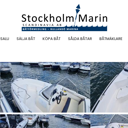
 SALU
SÄLJA BÅT
KÖPA BÅT
SÅLDA BÅTAR
BÅTMÄKLARE