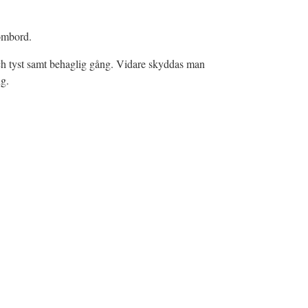
r ombord.
 och tyst samt behaglig gång. Vidare skyddas man
ng.