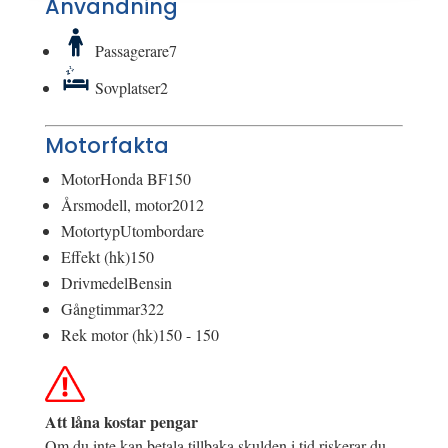
Användning
Passagerare
7
Sovplatser
2
Motorfakta
Motor
Honda BF150
Årsmodell, motor
2012
Motortyp
Utombordare
Effekt (hk)
150
Drivmedel
Bensin
Gångtimmar
322
Rek motor (hk)
150 - 150
Att låna kostar pengar
Om du inte kan betala tillbaka skulden i tid riskerar du