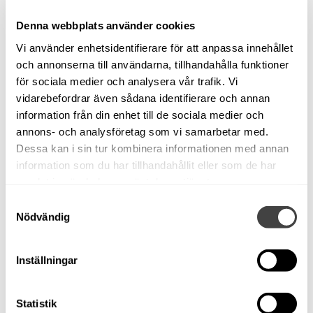
Daycruiser
Honda BF150, 2012
Denna webbplats använder cookies
Begagnad
Vi använder enhetsidentifierare för att anpassa innehållet
Glasfiber
och annonserna till användarna, tillhandahålla funktioner
Modellår: 2012
för sociala medier och analysera vår trafik. Vi
6,08 m x 2,38 m
vidarebefordrar även sådana identifierare och annan
Motortyp: Utombordare
information från din enhet till de sociala medier och
annons- och analysföretag som vi samarbetar med.
Om båten
Dessa kan i sin tur kombinera informationen med annan
Visas vid vår brygga på Bullandö Marina. Välkommen
information som du har tillhandahållit eller som de har
på visning eller ring 08-57145120 för mer information.
samlat in när du har använt deras tjänster.
Samtyckesval
AMT 200 DC -2012. Honda 150 hk -2012. 322
Nödvändig
gångtimmar.
OBS FAST PRIS PÅ DENNA BÅT!
Inställningar
Båten är utrustad med : Garmin 720 S med ekolod,
trimplan, stereo, äkta teak på fördäck och sittbrunn samt
Statistik
akterdäck, bord, solbädd, badstege,