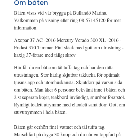
Om båten
Båten visas vid vår brygga på Bullandö Marina.
Välkommen på visning eller ring 08-57145120 för mer
information.
Axopar 37 AC -2016 Mercury Verado 300 XL -2016 -
Endast 370 Timmar. Fint skick med gott om utrustning -
kaxig 37-fotare med tåligt skrov.
Här får du en båt som tål tuffa tag och har den rätta
utrustningen. Stor härlig skjutbar taklucka för optimalt
ljusinsläpp och utomhuskänsla. Skjutdörr på varsin sida
om båten. Man åker 6 personer bekvämt inne i båten och
2 st separata kojer, teakbord invändigt, snurrbar förarstol.
Rymligt toalett utrymme med eltoalett samt dörr. Gott om
stuvutrymmen i hela båten.
Båten går oerhört fint i vattnet och tål tuffa tag.
Marschfart på dryga 30 knop och du når en toppfart på