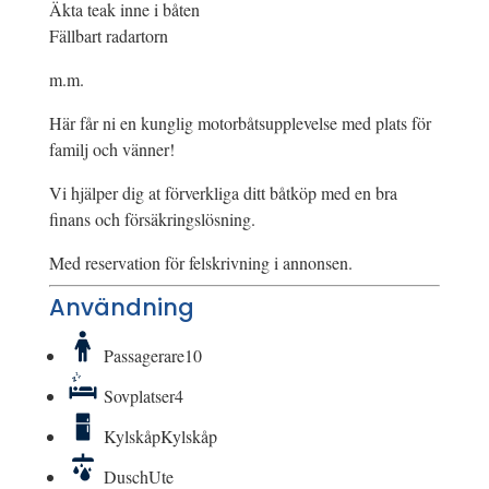
Äkta teak inne i båten
Fällbart radartorn
m.m.
Här får ni en kunglig motorbåtsupplevelse med plats för
familj och vänner!
Vi hjälper dig at förverkliga ditt båtköp med en bra
finans och försäkringslösning.
Med reservation för felskrivning i annonsen.
Användning
Passagerare
10
Sovplatser
4
Kylskåp
Kylskåp
Dusch
Ute