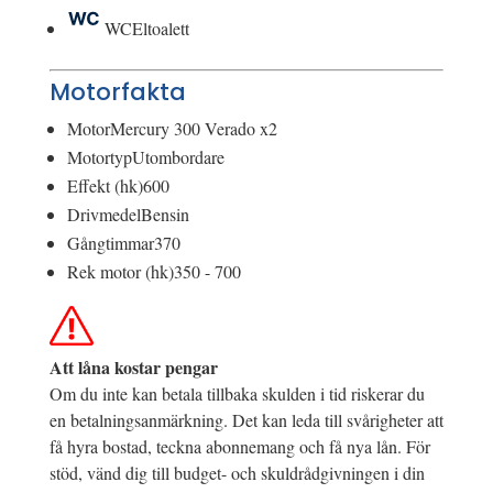
WC
Eltoalett
Motorfakta
Motor
Mercury 300 Verado x2
Motortyp
Utombordare
Effekt (hk)
600
Drivmedel
Bensin
Gångtimmar
370
Rek motor (hk)
350 - 700
Att låna kostar pengar
Om du inte kan betala tillbaka skulden i tid riskerar du
en betalningsanmärkning. Det kan leda till svårigheter att
få hyra bostad, teckna abonnemang och få nya lån. För
stöd, vänd dig till budget- och skuldrådgivningen i din