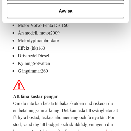
Avvisa
Motorfakta
Motor
Volvo Penta D3-160
Årsmodell, motor
2009
Motortyp
Inombordare
Effekt (hk)
160
Drivmedel
Diesel
Kylning
Sötvatten
Gångtimmar
260
Att låna kostar pengar
Om du inte kan betala tillbaka skulden i tid riskerar du
en betalningsanmärkning. Det kan leda till svårigheter att
få hyra bostad, teckna abonnemang och få nya lån. För
stöd, vänd dig till budget- och skuldrådgivningen i din