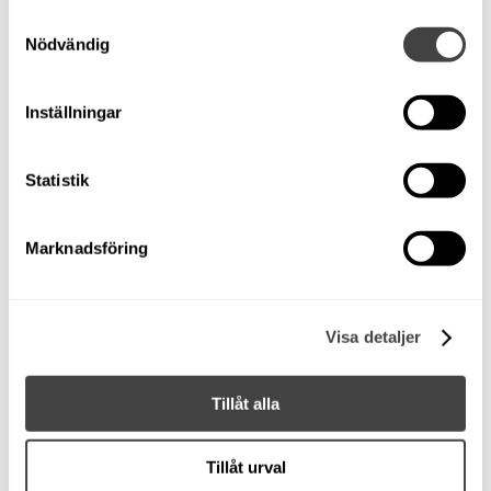
Toppfarten är närmare 37 knop på topp.
Samtyckesval
Nödvändig
Utrustning: Helkapell, dynsats, Garmin Plotter, EVC
display i instrument, Wallas Spis med värmare, stereo,
Inställningar
solcell, dubbla betterier, bäddbar i fören, lanternor,
förtöjningsutrustning, bord i aktern, vindrutetorkare,
förtöjningsutrustning med tampar, fendrar samt ankare
Statistik
med lina.
Servad regelbundet. 260 gångtimmar.
Marknadsföring
Vi hjälper dig att förverkliga dina båtdrömmar genom
förmånlig finansiering och föräkring till marknadens
Visa detaljer
bästa villkor.
Med reservation för felskrivning i annonsen.
Tillåt alla
Användning
Tillåt urval
Sovplatser
3