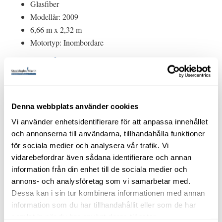
Glasfiber
Modellår: 2009
6,66 m x 2,32 m
Motortyp: Inombordare
Om båten
Visas vid vår brygga på Bullandö Marina. Välkommen
på visning eller ring 08-57145120 för mer information
Denna webbplats använder cookies
Flipper 666 HT- 2009. VP D3-160. Mycket fint skick.
260 gångtimmar totalt.
Vi använder enhetsidentifierare för att anpassa innehållet
och annonserna till användarna, tillhandahålla funktioner
Detta är den perfekta båten för dig som vill kunna ge dig
för sociala medier och analysera vår trafik. Vi
ut i skitväder utan att bli blöt men också när det är
vidarebefordrar även sådana identifierare och annan
strålande sol utan att känna dig instängd. Sovmöjlighet
information från din enhet till de sociala medier och
för två i fören. Möjlighet att montera upp bord i aktern.
annons- och analysföretag som vi samarbetar med.
Badbrygga bak med baddstege.
Dessa kan i sin tur kombinera informationen med annan
information som du har tillhandahållit eller som de har
Båten har helt rätt motor, den är både bränslesnål och
samlat in när du har använt deras tjänster.
erbjuder goda fartresurser. Marchfart i cirka 20-25 knop.