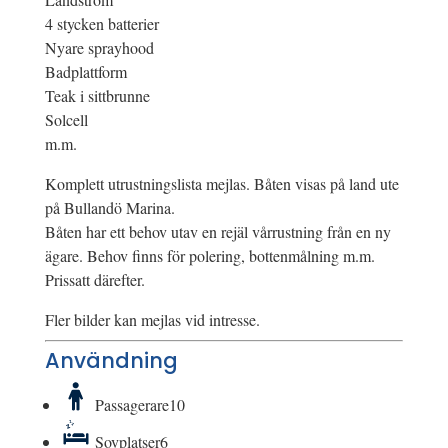
4 stycken batterier
Nyare sprayhood
Badplattform
Teak i sittbrunne
Solcell
m.m.
Komplett utrustningslista mejlas. Båten visas på land ute
på Bullandö Marina.
Båten har ett behov utav en rejäl vårrustning från en ny
ägare. Behov finns för polering, bottenmålning m.m.
Prissatt därefter.
Fler bilder kan mejlas vid intresse.
Användning
Passagerare
10
Sovplatser
6