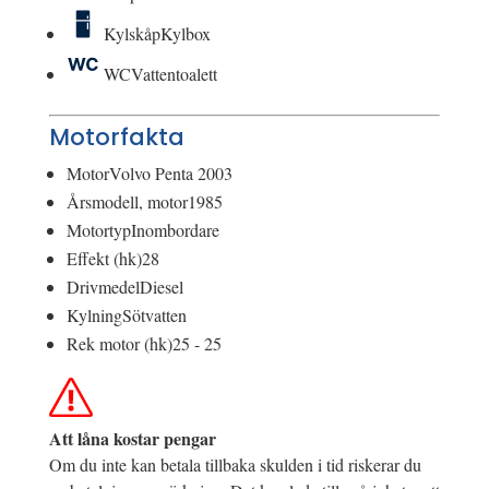
Kylskåp
Kylbox
WC
Vattentoalett
Motorfakta
Motor
Volvo Penta 2003
Årsmodell, motor
1985
Motortyp
Inombordare
Effekt (hk)
28
Drivmedel
Diesel
Kylning
Sötvatten
Rek motor (hk)
25 - 25
Att låna kostar pengar
Om du inte kan betala tillbaka skulden i tid riskerar du