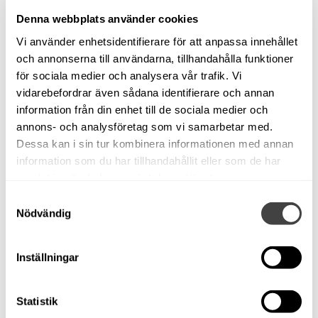
Volvo Penta Diesel. Bra
Denna webbplats använder cookies
familjeseglare!
Vi använder enhetsidentifierare för att anpassa innehållet
Såld!
och annonserna till användarna, tillhandahålla funktioner
Stockholm
för sociala medier och analysera vår trafik. Vi
Familjeseglare
vidarebefordrar även sådana identifierare och annan
information från din enhet till de sociala medier och
Volvo Penta 2003, 1985
annons- och analysföretag som vi samarbetar med.
Begagnad
Dessa kan i sin tur kombinera informationen med annan
Glasfiber
information som du har tillhandahållit eller som de har
Modellår: 1985
samlat in när du har använt deras tjänster.
10,10 m x 3,30 m
Samtyckesval
Motortyp: Inombordare
Nödvändig
Om båten
Visas på Bullandö Marina. Ring 08-57145120 eller
Inställningar
mejla vid intresse.
Scanmar 33 -1985. Volvo Penta Diesel. Bra
Statistik
familjeseglare!