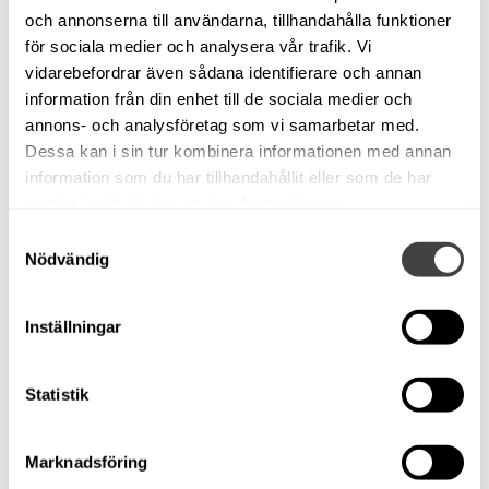
och annonserna till användarna, tillhandahålla funktioner
för sociala medier och analysera vår trafik. Vi
vidarebefordrar även sådana identifierare och annan
information från din enhet till de sociala medier och
annons- och analysföretag som vi samarbetar med.
Dessa kan i sin tur kombinera informationen med annan
Anytec A23. Evinrude G2
information som du har tillhandahållit eller som de har
samlat in när du har använt deras tjänster.
200 H.O. Bogpropeller!
Samtyckesval
Såld!
Nödvändig
Stockholm
Daycruiser
Inställningar
Evinrude G2 200 HK
Begagnad
Statistik
Aluminium
Modellår: 2018
6,83 m x 2,32 m
Marknadsföring
Motortyp: Utombordare