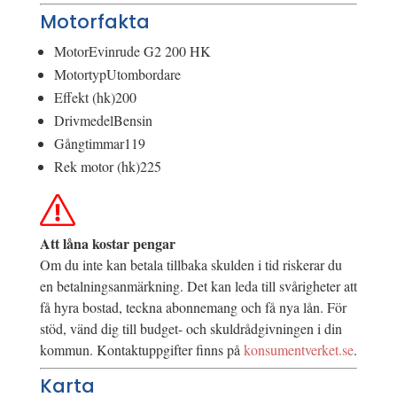
Motorfakta
Motor
Evinrude G2 200 HK
Motortyp
Utombordare
Effekt (hk)
200
Drivmedel
Bensin
Gångtimmar
119
Rek motor (hk)
225
Att låna kostar pengar
Om du inte kan betala tillbaka skulden i tid riskerar du
en betalningsanmärkning. Det kan leda till svårigheter att
få hyra bostad, teckna abonnemang och få nya lån. För
stöd, vänd dig till budget- och skuldrådgivningen i din
kommun. Kontaktuppgifter finns på
konsumentverket.se
.
Karta