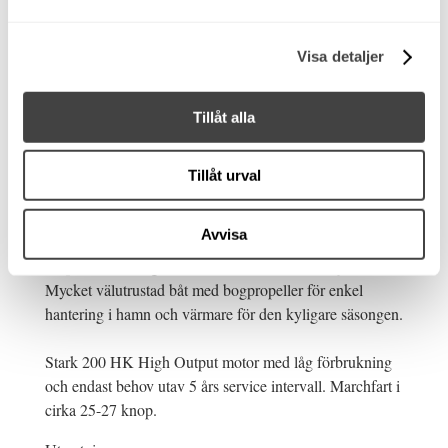
Om båten
Visa detaljer
Visas vid vår brygga på Bullandö Marina. Ring 08-
57145120 eller mejla vid intresse.
Tillåt alla
Anytec A23. Evinrude G2 200 H.O. Bogpropeller!
Robust aluminiumbåt från kvalitetsvarvet Anytec. En
Tillåt urval
riktigt sportig och rapp båt med modern design och vasst
skrov.
Avvisa
Stor social sittbrunn med rejäl soffa. Riktigt trevlig
körposition med god sikt över instrument och sjö.
Mycket välutrustad båt med bogpropeller för enkel
hantering i hamn och värmare för den kyligare säsongen.
Stark 200 HK High Output motor med låg förbrukning
och endast behov utav 5 års service intervall. Marchfart i
cirka 25-27 knop.