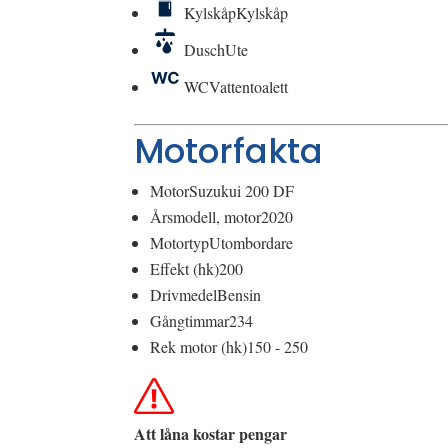
Kylskåp
Kylskåp
Dusch
Ute
WC
Vattentoalett
Motorfakta
Motor
Suzukui 200 DF
Årsmodell, motor
2020
Motortyp
Utombordare
Effekt (hk)
200
Drivmedel
Bensin
Gångtimmar
234
Rek motor (hk)
150 - 250
Att låna kostar pengar