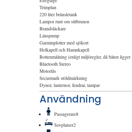
Elreglage
Trimplan
220 liter bränsletank
Lampor runt om sittbrunen
Brandsläckare
Länspump
Garminplotter med sjökort
Helkapell och Hamnkapell
Bottenmålning (enligt miljöregler, då båten ligge
Bluetooth Stereo
Motorlås
Securmark stöldmärkning
Dynor, lanternor, fendrar, tampar
Användning
Passagerare
8
Sovplatser
2