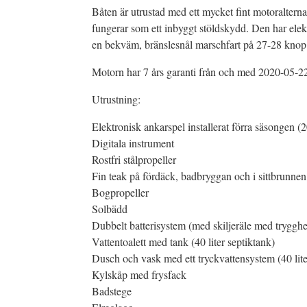
Båten är utrustad med ett mycket fint motoralternat
fungerar som ett inbyggt stöldskydd. Den har elektr
en bekväm, bränslesnål marschfart på 27-28 knop
Motorn har 7 års garanti från och med 2020-05-22 
Utrustning:
Elektronisk ankarspel installerat förra säsongen (
Digitala instrument
Rostfri stålpropeller
Fin teak på fördäck, badbryggan och i sittbrunnen
Bogpropeller
Solbädd
Dubbelt batterisystem (med skiljeräle med trygghete
Vattentoalett med tank (40 liter septiktank)
Dusch och vask med ett tryckvattensystem (40 lite
Kylskåp med frysfack
Badstege