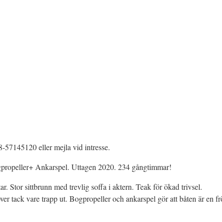
-57145120 eller mejla vid intresse.
opeller+ Ankarspel. Uttagen 2020. 234 gångtimmar!
. Stor sittbrunn med trevlig soffa i aktern. Teak för ökad trivsel.
er tack vare trapp ut. Bogpropeller och ankarspel gör att båten är en frö