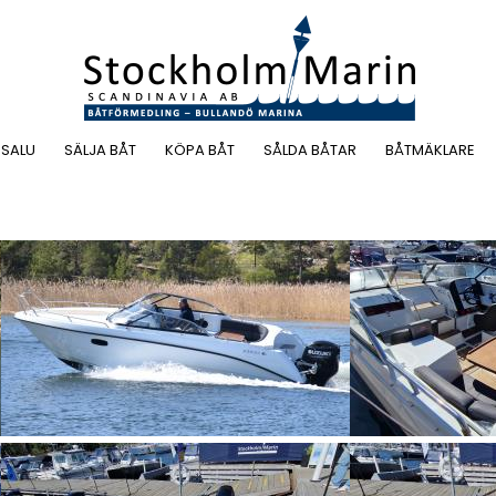
 SALU
SÄLJA BÅT
KÖPA BÅT
SÅLDA BÅTAR
BÅTMÄKLARE