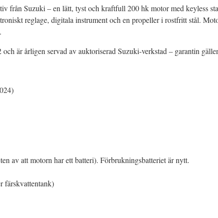
iv från Suzuki – en lätt, tyst och kraftfull 200 hk motor med keyless start
oniskt reglage, digitala instrument och en propeller i rostfritt stål. Mo
.
och är årligen servad av auktoriserad Suzuki-verkstad – garantin gäller
2024)
n av att motorn har ett batteri). Förbrukningsbatteriet är nytt.
r färskvattentank)