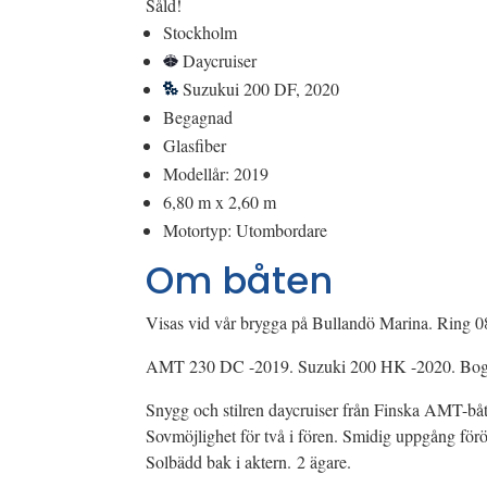
Såld!
Stockholm
Daycruiser
Suzukui 200 DF, 2020
Begagnad
Glasfiber
Modellår: 2019
6,80 m x 2,60 m
Motortyp: Utombordare
Om båten
Visas vid vår brygga på Bullandö Marina. Ring 08
AMT 230 DC -2019. Suzuki 200 HK -2020. Bogpr
Snygg och stilren daycruiser från Finska AMT-båtar
Sovmöjlighet för två i fören. Smidig uppgång föröv
Solbädd bak i aktern. 2 ägare.