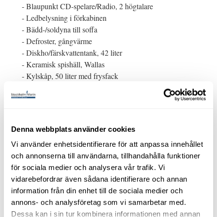
- Blaupunkt CD-spelare/Radio, 2 högtalare
- Ledbelysning i förkabinen
- Bädd-/soldyna till soffa
- Defroster, gångvärme
- Diskho/färskvattentank, 42 liter
- Keramisk spishäll, Wallas
- Kylskåp, 50 liter med frysfack
- Sötvatten, 40 L
- Elektrisk länspump och manuell pump
- Trimplan
- Toalett, Jabsco Twist, separat WC-utrymme med
Denna webbplats använder cookies
septiktank 40 L , sjö-/däckstömning
Vi använder enhetsidentifierare för att anpassa innehållet
- Värmare, Wallas
och annonserna till användarna, tillhandahålla funktioner
- Öppningsbara skrovfönster i förkabin
för sociala medier och analysera vår trafik. Vi
- Stort sittbrunns bord i teak (Nytt 2017) (700 x 800) och
vidarebefordrar även sådana identifierare och annan
vikbart + (Sittbrunns bord original)
information från din enhet till de sociala medier och
- 5 st. fendrar med blåa strumpor
annons- och analysföretag som vi samarbetar med.
- Tampar
Dessa kan i sin tur kombinera informationen med annan
- Badstege