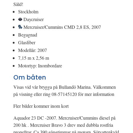
Såld!
Stockholm
Daycruiser
Mercruiser/Cummins CMD 2,8 ES, 2007
Begagnad
Glasfiber
Modellår: 2007
7,15 m x 2,56 m
Motortyp: Inombordare
Om båten
Visas vid vår brygga på Bullandö Marina. Välkommen
på visning eller ring 08-57145120 för mer information
Fler bilder kommer inom kort
Aquador 23 DC -2007. Mercruiser/Cummins diesel på
200 hk . Mercruiser Bravo 3 drev med dubbla rostfria
propellrar. Ca 390 gångtimmar på motorn. Sötvattenkyld