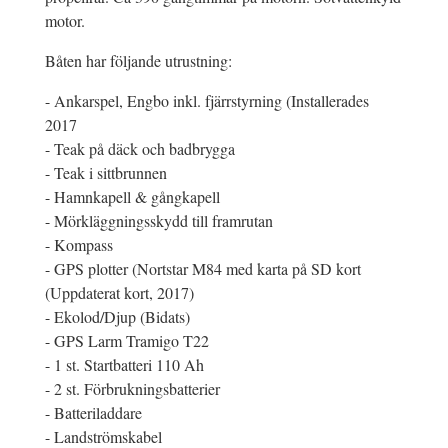
motor.
Båten har följande utrustning:
- Ankarspel, Engbo inkl. fjärrstyrning (Installerades
2017
- Teak på däck och badbrygga
- Teak i sittbrunnen
- Hamnkapell & gångkapell
- Mörkläggningsskydd till framrutan
- Kompass
- GPS plotter (Nortstar M84 med karta på SD kort
(Uppdaterat kort, 2017)
- Ekolod/Djup (Bidats)
- GPS Larm Tramigo T22
- 1 st. Startbatteri 110 Ah
- 2 st. Förbrukningsbatterier
- Batteriladdare
- Landströmskabel