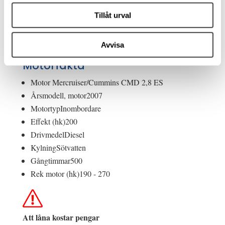
Tillåt urval
Kylskåp
Kylskåp
WC
Vattentoalett
Avvisa
Motorfakta
Motor
Mercruiser/Cummins CMD 2,8 ES
Årsmodell, motor
2007
Motortyp
Inombordare
Effekt (hk)
200
Drivmedel
Diesel
Kylning
Sötvatten
Gångtimmar
500
Rek motor (hk)
190 - 270
Att låna kostar pengar