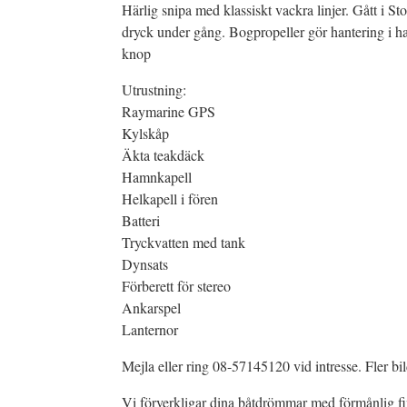
Härlig snipa med klassiskt vackra linjer. Gått i St
dryck under gång. Bogpropeller gör hantering i ha
knop
Utrustning:
Raymarine GPS
Kylskåp
Äkta teakdäck
Hamnkapell
Helkapell i fören
Batteri
Tryckvatten med tank
Dynsats
Förberett för stereo
Ankarspel
Lanternor
Mejla eller ring 08-57145120 vid intresse. Fler b
Vi förverkligar dina båtdrömmar med förmånlig fin