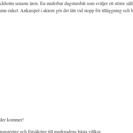
ockholm senaste åren. En underbar dagstursbåt som sväljer ett större säll
mn enkel. Ankarspel i aktern gör det lätt vid stopp för tilläggning och 
ilder kommer!
snsiering och försäkring till marknadens bästa villkor.