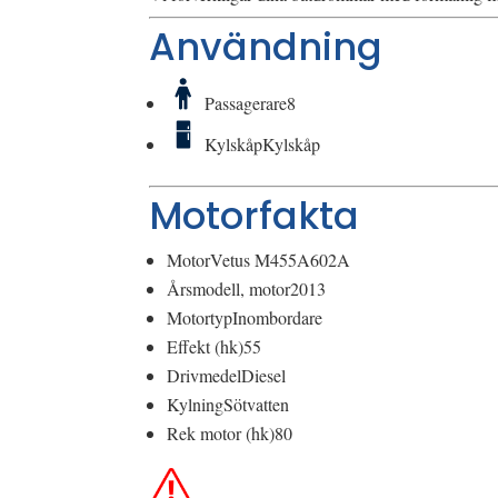
Användning
Passagerare
8
Kylskåp
Kylskåp
Motorfakta
Motor
Vetus M455A602A
Årsmodell, motor
2013
Motortyp
Inombordare
Effekt (hk)
55
Drivmedel
Diesel
Kylning
Sötvatten
Rek motor (hk)
80