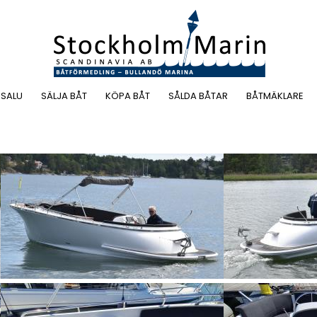
 SALU
SÄLJA BÅT
KÖPA BÅT
SÅLDA BÅTAR
BÅTMÄKLARE