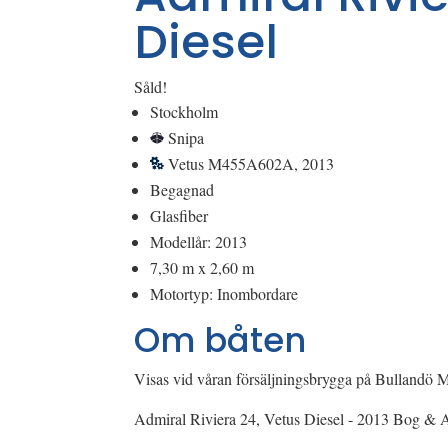
Diesel
Såld!
Stockholm
Snipa
Vetus M455A602A, 2013
Begagnad
Glasfiber
Modellår: 2013
7,30 m x 2,60 m
Motortyp: Inombordare
Om båten
Visas vid våran försäljningsbrygga på Bullandö M
Admiral Riviera 24, Vetus Diesel - 2013 Bog & 