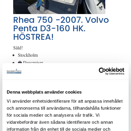
Rhea 750 -2007. Volvo
Penta D3-160 HK.
HÖSTREA!
Såld!
Stockholm
Daycruiser
Volvo Penta D3-160, 2006
Begagnad
Glasfiber
Denna webbplats använder cookies
Modellår: 2007
7,50 m x 2,80 m
Vi använder enhetsidentifierare för att anpassa innehållet
Motortyp: Inombordare
och annonserna till användarna, tillhandahålla funktioner
för sociala medier och analysera vår trafik. Vi
Om båten
vidarebefordrar även sådana identifierare och annan
Utförsäljning av denna båt!
information från din enhet till de sociala medier och