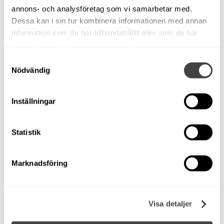
annons- och analysföretag som vi samarbetar med.
Endast mellan 5-28 september gäller detta höstpris.
Dessa kan i sin tur kombinera informationen med annan
information som du har tillhandahållit eller som de har
Ordinarie pris på denna båt: 549 000 nu 479 000 Sek!
samlat in när du har använt deras tjänster.
Visas vid vår brygga på Bullandö Marina. Ring 08-
Samtyckesval
57145120 eller mejla vid intresse.
Nödvändig
Rhea 750 -2007. Volvo Penta D3-160 HK -2006.
Bogpropeller!
Inställningar
En riktigt häftig allvädersbåt med vacka tidlösa linjer och
goda sjöegenskaper. Stort akterdäck för fiske och
Statistik
umgänge under gång. Styrplats ute samt inne. Hytt med
sovmöjlighet för två personer. Dinette i salongen.
Marknadsföring
Bogpropeller för enkel hantering i hamn. Vridstark
Volvo Penta D3-160 som ger båten en marchfart på
cirka 15 knop. Toppfart kring 22-23 knop cirka.
Visa detaljer
Utrustning: