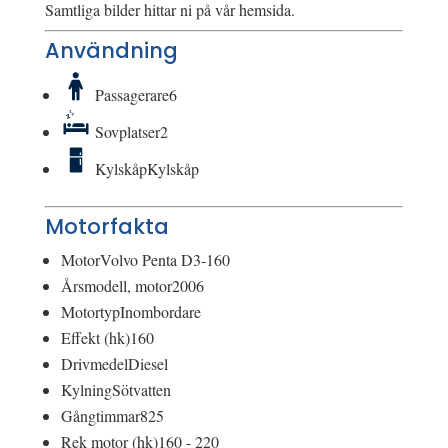
Samtliga bilder hittar ni på vår hemsida.
Användning
Passagerare
6
Sovplatser
2
Kylskåp
Kylskåp
Motorfakta
Motor
Volvo Penta D3-160
Årsmodell, motor
2006
Motortyp
Inombordare
Effekt (hk)
160
Drivmedel
Diesel
Kylning
Sötvatten
Gångtimmar
825
Rek motor (hk)
160 - 220