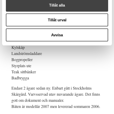
Rak axel
Tillåt alla
Diskho
Gasolkök
Tillåt urval
Defroster
Raymarine C80 med ekolod
Länspump
Avvisa
Toalett
Kylskåp
Landströmsladdare
Bogpropeller
Styrplats ute
Teak sittbänker
Badbrygga
Endast 2 ägare sedan ny. Enbart gått i Stockholms
Skärgård. Varvsservad utav nuvarande ägare. Det finns
gott om dokument och manualer.
Båten är modellår 2007 men levererad sommaren 2006.