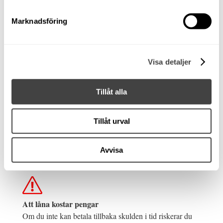
Användning
Marknadsföring
Passagerare
5
Visa detaljer
Motorfakta
Motor
Mercury 60 HK
Tillåt alla
Årsmodell, motor
2020
Motortyp
Utombordare
Effekt (hk)
60
Tillåt urval
Drivmedel
Bensin
Gångtimmar
80
Avvisa
Rek motor (hk)
40 - 60
Att låna kostar pengar
Om du inte kan betala tillbaka skulden i tid riskerar du