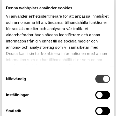
Endast mellan 5-28 september gäller detta höstpris.
Denna webbplats använder cookies
Ordinarie pris på denna båt: 159 000 nu 149 000 Sek!
Vi använder enhetsidentifierare för att anpassa innehållet
och annonserna till användarna, tillhandahålla funktioner
Visas vid vår brygga på Bullandö Marina. Ring 08-
för sociala medier och analysera vår trafik. Vi
57145120 eller mejla vid intresse.
vidarebefordrar även sådana identifierare och annan
Uttern S45 -2020. Mercury F60 -2020. 80 gångtimmar.
information från din enhet till de sociala medier och
annons- och analysföretag som vi samarbetar med.
Smidig styrpulpet för den som önskar testa på båtlivet
Dessa kan i sin tur kombinera informationen med annan
alternativt ha en smidig sol och bad båt.
information som du har tillhandahållit eller som de har
Gott om sittplatser. Solbädd i fören. Modern 4-
samlat in när du har använt deras tjänster.
taktsmotor.
Samtyckesval
Nödvändig
Nuvarande ägare sedan 2 år tillbaka. Eu-trailer kan
köpas till.
Inställningar
Utrustning: Plotter Garmin Eco map plu med ekolod,
dynor, pulpetöverdrag, solbädd och förtöjningspaket.
Statistik
Samtliga bilder hittar ni på vår hemsida.