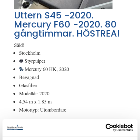
Uttern S45 -2020.
Mercury F60 -2020. 80
gångtimmar. HÖSTREA!
Såld!
Stockholm
Styrpulpet
Mercury 60 HK, 2020
Begagnad
Glasfiber
Modellår: 2020
4,54 m x 1,85 m
Motortyp: Utombordare
Om båten
Utförsäljning av denna båt!