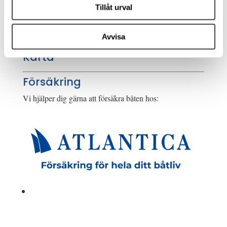
Tillåt urval
få hyra bostad, teckna abonnemang och få nya lån. För
stöd, vänd dig till budget- och skuldrådgivningen i din
kommun. Kontaktuppgifter finns på
konsumentverket.se
.
Avvisa
Karta
Försäkring
Vi hjälper dig gärna att försäkra båten hos: