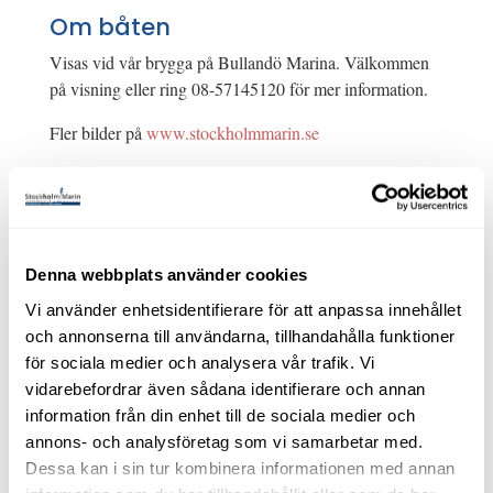
Om båten
Visas vid vår brygga på Bullandö Marina. Välkommen
på visning eller ring 08-57145120 för mer information.
Fler bilder på
www.stockholmmarin.se
Ryds 510 MC -2000. Evinrude 50 hk E-TEC -2006.
Mindre hyttbåt som är perfekt för utflykter eller fiske.
Går bränslesnålt.
Denna webbplats använder cookies
Taklucka för härligt ljusinsläpp och dörr fram och bak
Vi använder enhetsidentifierare för att anpassa innehållet
för att lätt kliva i och ur båten. Ekolod finns även men
och annonserna till användarna, tillhandahålla funktioner
funktionen är osäker.
för sociala medier och analysera vår trafik. Vi
Marschfart på ca 15-16 knop och toppfart på dryga 20
vidarebefordrar även sådana identifierare och annan
knop.
information från din enhet till de sociala medier och
annons- och analysföretag som vi samarbetar med.
Båten är utrustad med fendrar, tampar, ankare, dynor
Dessa kan i sin tur kombinera informationen med annan
invändigt. Självlänsande sittbrunn, badstege.