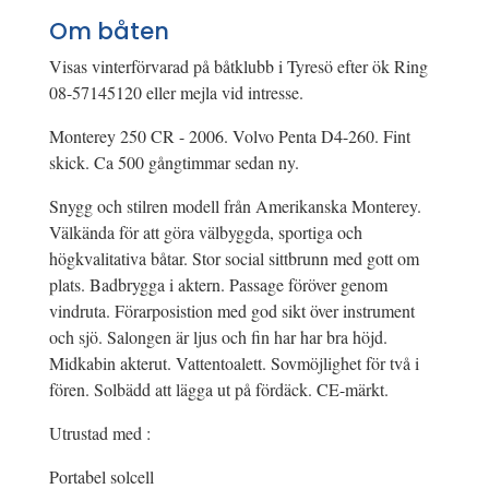
Om båten
Visas vinterförvarad på båtklubb i Tyresö efter ök Ring
08-57145120 eller mejla vid intresse.
Monterey 250 CR - 2006. Volvo Penta D4-260. Fint
skick. Ca 500 gångtimmar sedan ny.
Snygg och stilren modell från Amerikanska Monterey.
Välkända för att göra välbyggda, sportiga och
högkvalitativa båtar. Stor social sittbrunn med gott om
plats. Badbrygga i aktern. Passage föröver genom
vindruta. Förarposistion med god sikt över instrument
och sjö. Salongen är ljus och fin har har bra höjd.
Midkabin akterut. Vattentoalett. Sovmöjlighet för två i
fören. Solbädd att lägga ut på fördäck. CE-märkt.
Utrustad med :
Portabel solcell