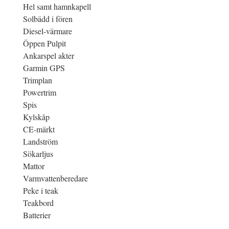
Hel samt hamnkapell
Solbädd i fören
Diesel-värmare
Öppen Pulpit
Ankarspel akter
Garmin GPS
Trimplan
Powertrim
Spis
Kylskåp
CE-märkt
Landström
Sökarljus
Mattor
Varmvattenberedare
Peke i teak
Teakbord
Batterier