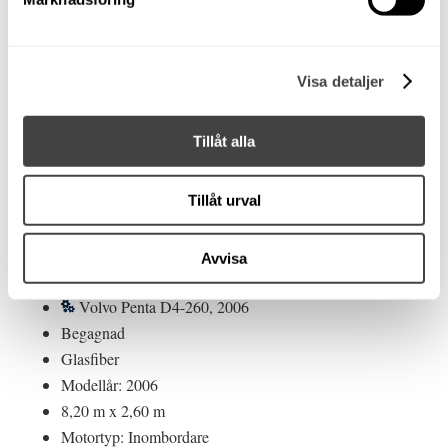
Visa detaljer
Monterey 250 CR -
2006. Volvo Penta D4-
Tillåt alla
260. Ankarspel. Fint
skick!
Tillåt urval
Såld!
Stockholm
Avvisa
Kabinbåt
Volvo Penta D4-260, 2006
Begagnad
Glasfiber
Modellår: 2006
8,20 m x 2,60 m
Motortyp: Inombordare