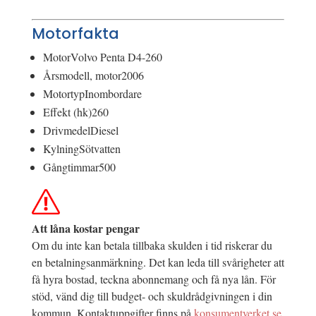
Motorfakta
Motor
Volvo Penta D4-260
Årsmodell, motor
2006
Motortyp
Inombordare
Effekt (hk)
260
Drivmedel
Diesel
Kylning
Sötvatten
Gångtimmar
500
Att låna kostar pengar
Om du inte kan betala tillbaka skulden i tid riskerar du
en betalningsanmärkning. Det kan leda till svårigheter att
få hyra bostad, teckna abonnemang och få nya lån. För
stöd, vänd dig till budget- och skuldrådgivningen i din
kommun. Kontaktuppgifter finns på
konsumentverket.se
.