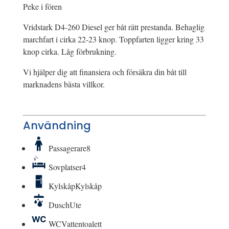
Peke i fören
Vridstark D4-260 Diesel ger båt rätt prestanda. Behaglig
marchfart i cirka 22-23 knop. Toppfarten ligger kring 33
knop cirka. Låg förbrukning.
Vi hjälper dig att finansiera och försäkra din båt till
marknadens bästa villkor.
Användning
Passagerare
8
Sovplatser
4
Kylskåp
Kylskåp
Dusch
Ute
WC
Vattentoalett