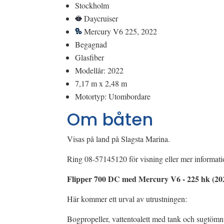
Stockholm
Daycruiser
Mercury V6 225, 2022
Begagnad
Glasfiber
Modellår: 2022
7,17 m x 2,48 m
Motortyp: Utombordare
Om båten
Visas på land på Slagsta Marina.
Ring 08-57145120 för visning eller mer information
Flipper 700 DC med Mercury V6 - 225 hk
Här kommer ett urval av utrustningen:
Bogpropeller, vattentoalett med tank och sugtömni