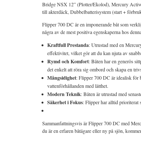
Bridge NSX 12” (Plotter/Ekolod), Mercury Active
till akterdäck, Dubbelbatterisystem (start + för
Flipper 700 DC är en imponerande båt som verklige
några av de mest positiva egenskaperna hos denn
Kraftfull Prestanda
: Utrustad med en Mercury
effektivitet, vilket gör att du kan njuta av snabb
Rymd och Komfort
: Båten har en generös sitt
det enkelt att röra sig ombord och skapa en tri
Mångsidighet
: Flipper 700 DC är idealisk för
vattenförhållanden med lätthet.
Modern Teknik
: Båten är utrustad med senas
Säkerhet i Fokus
: Flipper har alltid prioriter
Sammanfattningsvis är Flipper 700 DC med Mercur
du är en erfaren båtägare eller ny på sjön, komme