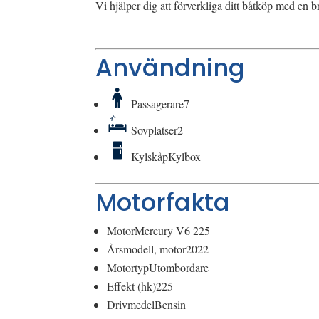
Vi hjälper dig att förverkliga ditt båtköp med en b
Användning
Passagerare
7
Sovplatser
2
Kylskåp
Kylbox
Motorfakta
Motor
Mercury V6 225
Årsmodell, motor
2022
Motortyp
Utombordare
Effekt (hk)
225
Drivmedel
Bensin