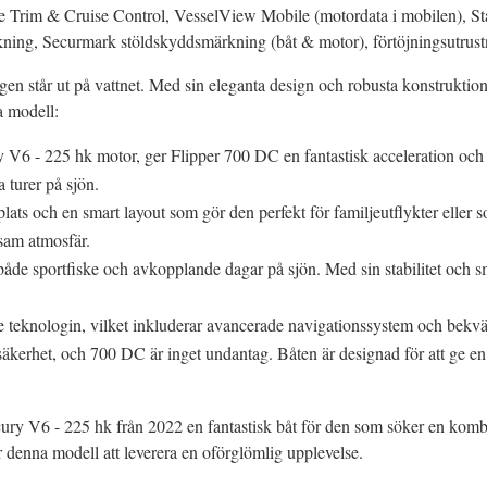
 Trim & Cruise Control, VesselView Mobile (motordata i mobilen), Sta
brukning, Securmark stöldskyddsmärkning (båt & motor), förtöjningsutru
n står ut på vattnet. Med sin eleganta design och robusta konstruktion 
a modell:
 V6 - 225 hk motor, ger Flipper 700 DC en fantastisk acceleration och
a turer på sjön.
plats och en smart layout som gör den perfekt för familjeutflykter eller 
vsam atmosfär.
 både sportfiske och avkopplande dagar på sjön. Med sin stabilitet och
te teknologin, vilket inkluderar avancerade navigationssystem och bekvä
at säkerhet, och 700 DC är inget undantag. Båten är designad för att ge en
y V6 - 225 hk från 2022 en fantastisk båt för den som söker en kombin
r denna modell att leverera en oförglömlig upplevelse.