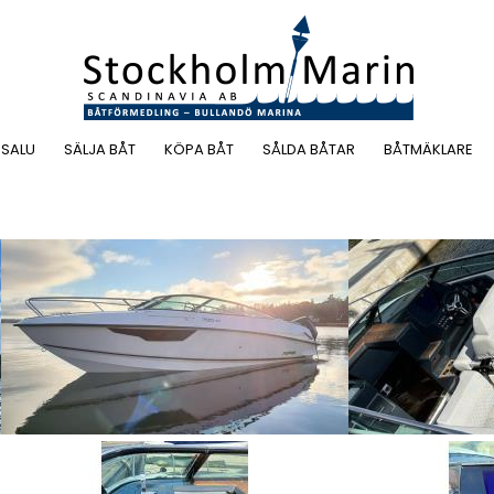
 SALU
SÄLJA BÅT
KÖPA BÅT
SÅLDA BÅTAR
BÅTMÄKLARE