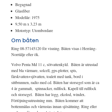
Begagnad
Glasfiber
Modellår: 1975
9,50 m x 3,23 m
Motortyp: Utombordare
Om båten
Ring 08-57145120 för visning. Båten visas i Herräng-
Norrtälje efter ök.
Volvo Penta Md 11 c, sötvattenkyld. Båten är utrustad
med bla värmare, solcell, gps-plotter, spis,
färskvatten+sjövatten, toalett med tank, bord i
sittbrunnen, radio med cd. Båten har storsegel som är ca
4 år gammalt, spinnacker, rullfock. Kapell till rullfock
och storsegel. Båten har logg, ekolod, windex.
Förtöjningsutrustning mm. Båten kommer att
bottenmålas och vårrustas innan sjösättning. Ring eller