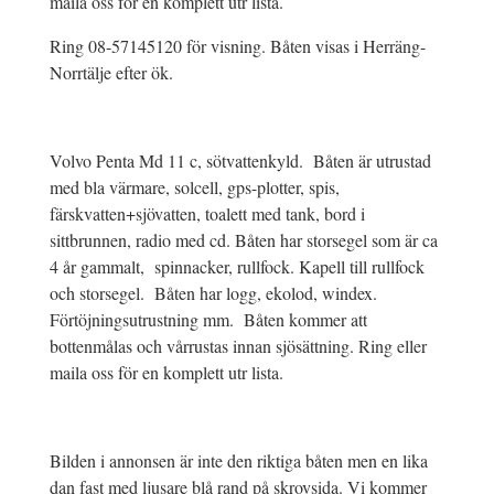
maila oss för en komplett utr lista.
Ring 08-57145120 för visning. Båten visas i Herräng-
Norrtälje efter ök.
Volvo Penta Md 11 c, sötvattenkyld. Båten är utrustad
med bla värmare, solcell, gps-plotter, spis,
färskvatten+sjövatten, toalett med tank, bord i
sittbrunnen, radio med cd. Båten har storsegel som är ca
4 år gammalt, spinnacker, rullfock. Kapell till rullfock
och storsegel. Båten har logg, ekolod, windex.
Förtöjningsutrustning mm. Båten kommer att
bottenmålas och vårrustas innan sjösättning. Ring eller
maila oss för en komplett utr lista.
Bilden i annonsen är inte den riktiga båten men en lika
dan fast med ljusare blå rand på skrovsida. Vi kommer