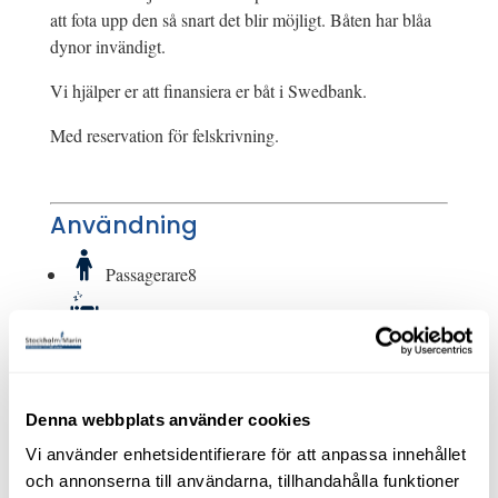
att fota upp den så snart det blir möjligt. Båten har blåa
dynor invändigt.
Vi hjälper er att finansiera er båt i Swedbank.
Med reservation för felskrivning.
Användning
Passagerare
8
Sovplatser
6
WC
Vattentoalett
Motorfakta
Denna webbplats använder cookies
Vi använder enhetsidentifierare för att anpassa innehållet
Motor
Volvo Penta MD 11 C
och annonserna till användarna, tillhandahålla funktioner
Årsmodell, motor
1975