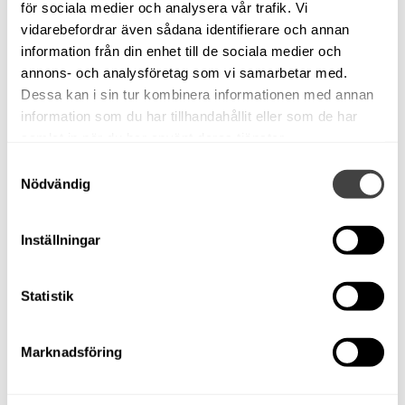
för sociala medier och analysera vår trafik. Vi
Motortyp
Utombordare
vidarebefordrar även sådana identifierare och annan
Effekt (hk)
11
information från din enhet till de sociala medier och
Drivmedel
Diesel
annons- och analysföretag som vi samarbetar med.
Kylning
Sötvatten
Dessa kan i sin tur kombinera informationen med annan
Rek motor (hk)
25 - 30
information som du har tillhandahållit eller som de har
samlat in när du har använt deras tjänster.
Samtyckesval
Nödvändig
Att låna kostar pengar
Om du inte kan betala tillbaka skulden i tid riskerar du
en betalningsanmärkning. Det kan leda till svårigheter att
Inställningar
få hyra bostad, teckna abonnemang och få nya lån. För
stöd, vänd dig till budget- och skuldrådgivningen i din
kommun. Kontaktuppgifter finns på
konsumentverket.se
.
Statistik
Karta
Marknadsföring
Försäkring