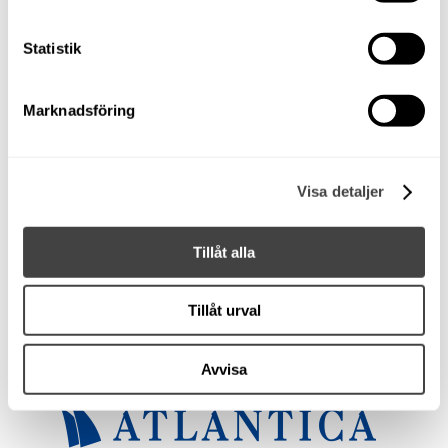
Gångtimmar
470
Statistik
Att låna kostar pengar
Marknadsföring
Om du inte kan betala tillbaka skulden i tid riskerar du
en betalningsanmärkning. Det kan leda till svårigheter att
få hyra bostad, teckna abonnemang och få nya lån. För
stöd, vänd dig till budget- och skuldrådgivningen i din
Visa detaljer
kommun. Kontaktuppgifter finns på
konsumentverket.se
.
Karta
Tillåt alla
Försäkring
Tillåt urval
Vi hjälper dig gärna att försäkra båten hos:
Avvisa