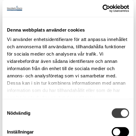
med reservation för felskrivning.
Användning
Passagerare
8
Denna webbplats använder cookies
Vi använder enhetsidentifierare för att anpassa innehållet
Sovplatser
5
och annonserna till användarna, tillhandahålla funktioner
Kylskåp
Kylbox
för sociala medier och analysera vår trafik. Vi
vidarebefordrar även sådana identifierare och annan
WC
Vattentoalett
information från din enhet till de sociala medier och
annons- och analysföretag som vi samarbetar med.
Motorfakta
Dessa kan i sin tur kombinera informationen med annan
information som du har tillhandahållit eller som de har
Motor
Yanmar 3YM20C
samlat in när du har använt deras tjänster.
Årsmodell, motor
2006
Motortyp
Inombordare
Samtyckesval
Nödvändig
Effekt (hk)
22
Drivmedel
Diesel
Kylning
Sötvatten
Inställningar