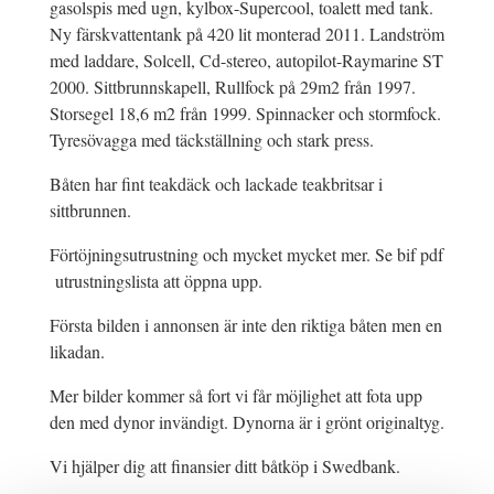
gasolspis med ugn, kylbox-Supercool, toalett med tank.
Ny färskvattentank på 420 lit monterad 2011. Landström
med laddare, Solcell, Cd-stereo, autopilot-Raymarine ST
2000. Sittbrunnskapell, Rullfock på 29m2 från 1997.
Storsegel 18,6 m2 från 1999. Spinnacker och stormfock.
Tyresövagga med täckställning och stark press.
Båten har fint teakdäck och lackade teakbritsar i
sittbrunnen.
Förtöjningsutrustning och mycket mycket mer. Se bif pdf
utrustningslista att öppna upp.
Första bilden i annonsen är inte den riktiga båten men en
likadan.
Mer bilder kommer så fort vi får möjlighet att fota upp
den med dynor invändigt. Dynorna är i grönt originaltyg.
Vi hjälper dig att finansier ditt båtköp i Swedbank.