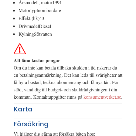
Årsmodell, motor
1991
Motortyp
Inombordare
Effekt (hk)
43
Drivmedel
Diesel
Kylning
Sötvatten
Att låna kostar pengar
Om du inte kan betala tillbaka skulden i tid riskerar du
en betalningsanmärkning. Det kan leda till svårigheter att
få hyra bostad, teckna abonnemang och få nya lån. För
stöd, vänd dig till budget- och skuldrådgivningen i din
kommun. Kontaktuppgifter finns på
konsumentverket.se
.
Karta
Försäkring
Vi hjälper dig gärna att försäkra båten hos: