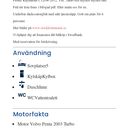
Plotter Raymarine C120W-2012, Vhf , radio och mycket mycket mer.
Full utr lista finns i bifogad pdf. Eller maila oss för en .
Underbar däckssalongbåt med mkt ljusinsläpp. Gott om plats för 6
personer.
Mer bilder på
www.stockholmmarin.se
Vi hjälper dig att finansiera ditt båtköp i Swedbank.
Med reservation för felskrivning.
Användning
Sovplatser
5
Kylskåp
Kylbox
Dusch
Inne
WC
Vattentoalett
Motorfakta
Motor
Volvo Penta 2003 Turbo