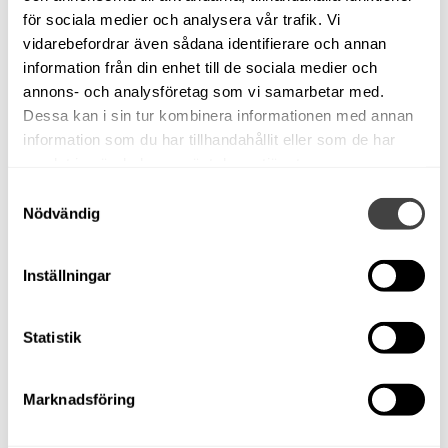
skick och inomhusförvarad i varmhall.
för sociala medier och analysera vår trafik. Vi
Vi hjälper dig att finansiera ditt båtköp i Swedbank.
vidarebefordrar även sådana identifierare och annan
information från din enhet till de sociala medier och
Med reservation för felskrivning.
annons- och analysföretag som vi samarbetar med.
Dessa kan i sin tur kombinera informationen med annan
Användning
information som du har tillhandahållit eller som de har
samlat in när du har använt deras tjänster.
Passagerare
6
Samtyckesval
Sovplatser
2
Nödvändig
Kylskåp
Kylskåp
Inställningar
Dusch
Ute
WC
Porta-potti
Statistik
Motorfakta
Marknadsföring
Motor
Mercruiser 4,3 Mpi
Årsmodell, motor
2006