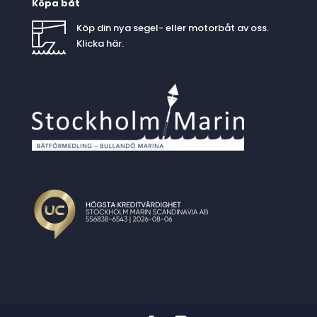
Köpa båt
Köp din nya segel- eller motorbåt av oss.
Klicka
här
.