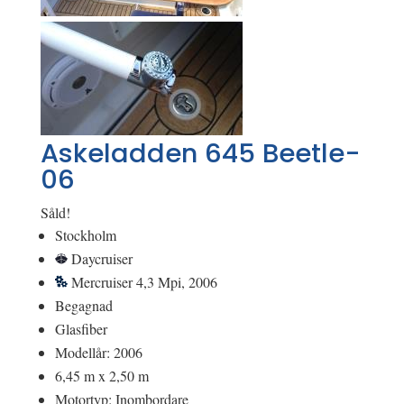
Askeladden 645 Beetle-
06
Såld!
Stockholm
Daycruiser
Mercruiser 4,3 Mpi, 2006
Begagnad
Glasfiber
Modellår: 2006
6,45 m x 2,50 m
Motortyp: Inombordare