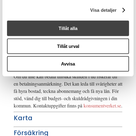
Motortyp
Inombordare
Visa detaljer
Effekt (hk)
220
Drivmedel
Bensin
Kylning
Sötvatten
Tillåt alla
Gångtimmar
200
Rek motor (hk)
220
Tillåt urval
Avvisa
Att låna kostar pengar
Om du inte kan betala tillbaka skulden i tid riskerar du
en betalningsanmärkning. Det kan leda till svårigheter att
få hyra bostad, teckna abonnemang och få nya lån. För
stöd, vänd dig till budget- och skuldrådgivningen i din
kommun. Kontaktuppgifter finns på
konsumentverket.se
.
Karta
Försäkring