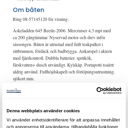
Om båten
Ring 08-57145120 för visning.
Askeladden 645 Beetle-2006. Mercruiser 4,3 mpi med
ca 200 gångtimmar. Nyservad motor och drev inför
sässongen. Båten är utrustad med fullt teakpalket i
sittbrunnen, fördäck och badbrygga. Ankarspel i aktern
med fjärrkontroll. Dubbla batterier. spritkök,
färskvatten+ dusch utvändigt. Kylskåp. Portapotti toalett
aldrig använd. Fullhöjdskapell och förtöjningsutrustning,
sjökort mm.
Den optimala dc med gott om plats med stor soffa i
aktern som lätt fälls ner till en solbädd/extrabädd. 3-4
kojplatser . Toppfart ca 35 knop.
Denna webbplats använder cookies
Bilderna i annonsen är inte i från den aktuella båten men
Vi använder enhetsidentifierare för att anpassa innehållet
en likadan fast den här har ankarspel. Båten är i fint
och annonserna till användarna, tillhandahålla funktioner