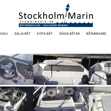
 SALU
SÄLJA BÅT
KÖPA BÅT
SÅLDA BÅTAR
BÅTMÄKLARE