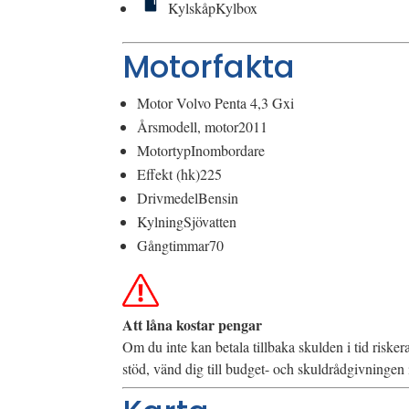
Kylskåp
Kylbox
Motorfakta
Motor
Volvo Penta 4,3 Gxi
Årsmodell, motor
2011
Motortyp
Inombordare
Effekt (hk)
225
Drivmedel
Bensin
Kylning
Sjövatten
Gångtimmar
70
Att låna kostar pengar
Om du inte kan betala tillbaka skulden i tid riske
stöd, vänd dig till budget- och skuldrådgivninge