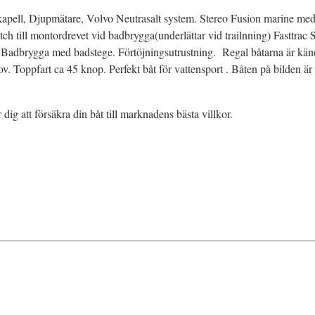
kapell, Djupmätare, Volvo Neutrasalt system. Stereo Fusion marine med
itch till montordrevet vid badbrygga(underlättar vid trailnning) Fasttra
x. Badbrygga med badstege. Förtöjningsutrustning. Regal båtarna är kän
ov. Toppfart ca 45 knop. Perfekt båt för vattensport . Båten på bilden är
r dig att försäkra din båt till marknadens bästa villkor.