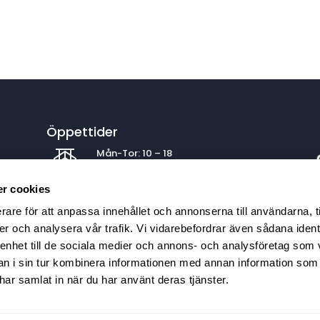
Öppettider
Mån-Tor: 10 – 18
Fre: 10 – 17
Lör: 10 – 15 | Sön: 11 – 15
r cookies
rare för att anpassa innehållet och annonserna till användarna, t
er och analysera vår trafik. Vi vidarebefordrar även sådana ident
Köpa båt
 enhet till de sociala medier och annons- och analysföretag som 
Köp din nya segel- eller motorbåt av
 i sin tur kombinera informationen med annan information som
oss. Klicka
här
.
e har samlat in när du har använt deras tjänster.