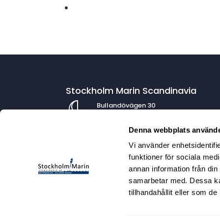
Stockholm Marin Scandinavia
Bullandövägen 30
139 56 Värmdö
Denna webbplats använde
Vi använder enhetsidentifie
Kontaktuppgifter
funktioner för sociala medi
annan information från din
info@stockholmmarin.se
samarbetar med. Dessa kan
08-571 451 20
tillhandahållit eller som d