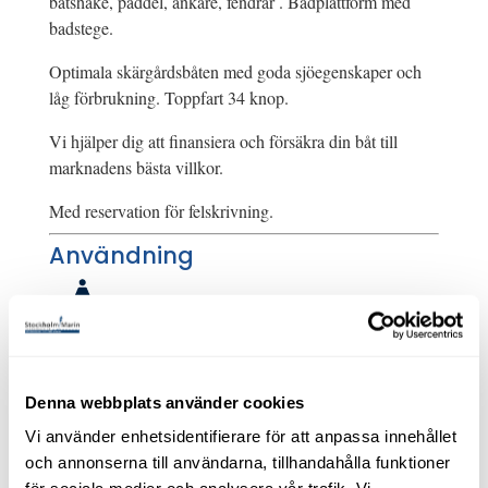
båtshake, paddel, ankare, fendrar . Badplattform med
badstege.
Optimala skärgårdsbåten med goda sjöegenskaper och
låg förbrukning. Toppfart 34 knop.
Vi hjälper dig att finansiera och försäkra din båt till
marknadens bästa villkor.
Med reservation för felskrivning.
Användning
Passagerare
6
Motorfakta
Motor
Yamaha F100
Denna webbplats använder cookies
Årsmodell, motor
2012
Vi använder enhetsidentifierare för att anpassa innehållet
Motortyp
Utombordare
och annonserna till användarna, tillhandahålla funktioner
Effekt (hk)
100