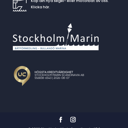
Köp din nya segel- eller motorbåt av oss.
Klicka
här
.