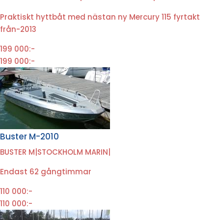
Praktiskt hyttbåt med nästan ny Mercury 115 fyrtakt
från-2013
199 000:-
199 000:-
Buster M-2010
BUSTER M
|
STOCKHOLM MARIN
|
Endast 62 gångtimmar
110 000:-
110 000:-