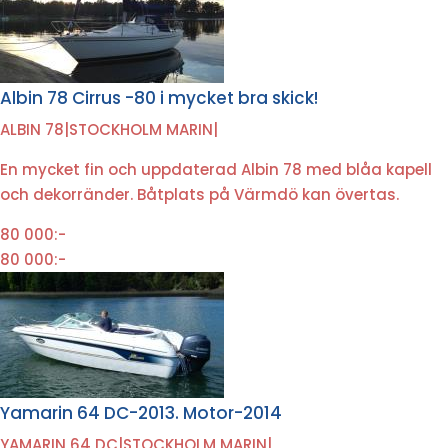
Albin 78 Cirrus -80 i mycket bra skick!
ALBIN 78
|
STOCKHOLM MARIN
|
En mycket fin och uppdaterad Albin 78 med blåa kapell
och dekorränder. Båtplats på Värmdö kan övertas.
80 000:-
80 000:-
Yamarin 64 DC-2013. Motor-2014
YAMARIN 64 DC
|
STOCKHOLM MARIN
|