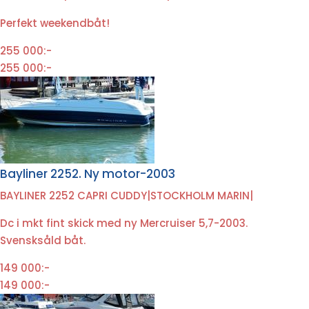
Perfekt weekendbåt!
255 000:-
255 000:-
Bayliner 2252. Ny motor-2003
BAYLINER 2252 CAPRI CUDDY
|
STOCKHOLM MARIN
|
Dc i mkt fint skick med ny Mercruiser 5,7-2003.
Svensksåld båt.
149 000:-
149 000:-