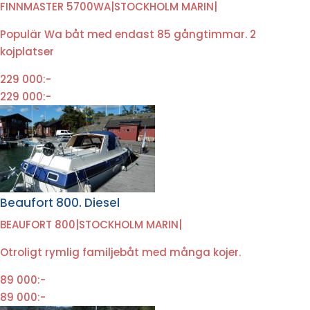
FINNMASTER 5700WA
|
STOCKHOLM MARIN
|
Populär Wa båt med endast 85 gångtimmar. 2
kojplatser
229 000:-
229 000:-
Beaufort 800. Diesel
BEAUFORT 800
|
STOCKHOLM MARIN
|
Otroligt rymlig familjebåt med många kojer.
89 000:-
89 000:-