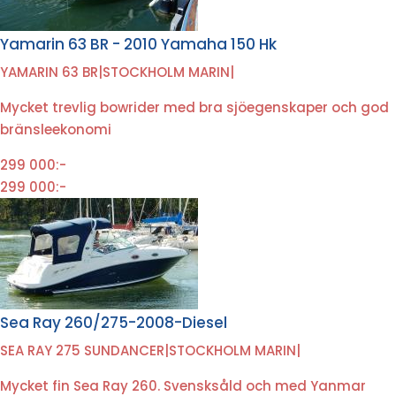
Yamarin 63 BR - 2010 Yamaha 150 Hk
YAMARIN 63 BR
|
STOCKHOLM MARIN
|
Mycket trevlig bowrider med bra sjöegenskaper och god
bränsleekonomi
299 000:-
299 000:-
Sea Ray 260/275-2008-Diesel
SEA RAY 275 SUNDANCER
|
STOCKHOLM MARIN
|
Mycket fin Sea Ray 260. Svensksåld och med Yanmar