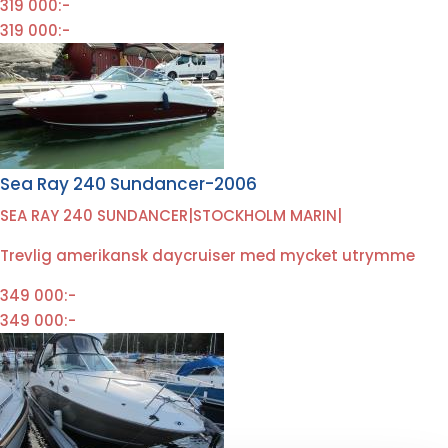
319 000:-
319 000:-
Sea Ray 240 Sundancer-2006
SEA RAY 240 SUNDANCER
|
STOCKHOLM MARIN
|
Trevlig amerikansk daycruiser med mycket utrymme
349 000:-
349 000:-