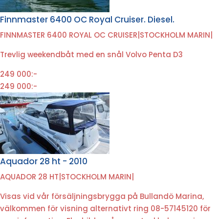
Finnmaster 6400 OC Royal Cruiser. Diesel.
FINNMASTER 6400 ROYAL OC CRUISER
|
STOCKHOLM MARIN
|
Trevlig weekendbåt med en snål Volvo Penta D3
249 000:-
249 000:-
Aquador 28 ht - 2010
AQUADOR 28 HT
|
STOCKHOLM MARIN
|
Visas vid vår försäljningsbrygga på Bullandö Marina,
välkommen för visning alternativt ring 08-57145120 för