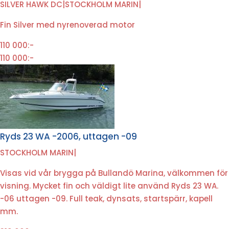
SILVER HAWK DC
|
STOCKHOLM MARIN
|
Fin Silver med nyrenoverad motor
110 000:-
110 000:-
Ryds 23 WA -2006, uttagen -09
STOCKHOLM MARIN
|
Visas vid vår brygga på Bullandö Marina, välkommen för
visning. Mycket fin och väldigt lite använd Ryds 23 WA.
-06 uttagen -09. Full teak, dynsats, startspärr, kapell
mm.