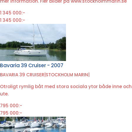
mer information. Fler bilder på www.stockholmmarin.se
1 345 000:-
1 345 000:-
Bavaria 39 Cruiser - 2007
BAVARIA 39 CRUISER
|
STOCKHOLM MARIN
|
Otroligt rymlig båt med stora sociala ytor både inne och
ute.
795 000:-
795 000:-