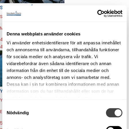
Sea Ray 260/275 Sundancer -06, sötvattenkyld
SEA RAY 275 SUNDANCER
|
STOCKHOLM MARIN
|
Mycket fin och välskött båt! Sötvattenkyld motor.
Denna webbplats använder cookies
449 000:-
Vi använder enhetsidentifierare för att anpassa innehållet
449 000:-
och annonserna till användarna, tillhandahålla funktioner
för sociala medier och analysera vår trafik. Vi
vidarebefordrar även sådana identifierare och annan
information från din enhet till de sociala medier och
annons- och analysföretag som vi samarbetar med.
Dessa kan i sin tur kombinera informationen med annan
Yamarin 76 DC - 2009 i fint skick
information som du har tillhandahållit eller som de har
samlat in när du har använt deras tjänster.
YAMARIN 76 DC
|
STOCKHOLM MARIN
|
Samtyckesval
En av de finaste modellerna i DC-klassen
Nödvändig
545 000:-