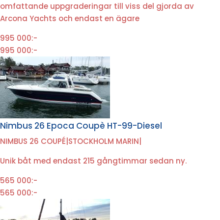
omfattande uppgraderingar till viss del gjorda av
Arcona Yachts och endast en ägare
995 000:-
995 000:-
Nimbus 26 Epoca Coupè HT-99-Diesel
NIMBUS 26 COUPÉ
|
STOCKHOLM MARIN
|
Unik båt med endast 215 gångtimmar sedan ny.
565 000:-
565 000:-