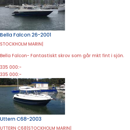
Bella Falcon 26-2001
STOCKHOLM MARIN
|
Bella Falcon- Fantastiskt skrov som går mkt fint i sjön.
335 000:-
335 000:-
Uttern C68-2003
UTTERN C68
|
STOCKHOLM MARIN
|