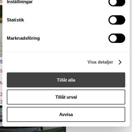
545 000:-
Inställningar
Statistik
Marknadsföring
Sandö 785 Artic - 2000 i mycket fint skick
Visa detaljer
STOCKHOLM MARIN
|
Tillåt alla
Majestätisk styrpulpet som lätt klarar grövre sjö
239 000:-
Tillåt urval
239 000:-
Avvisa