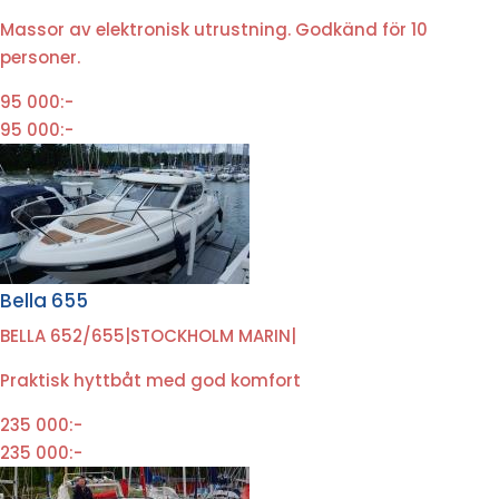
Massor av elektronisk utrustning. Godkänd för 10
personer.
95 000:-
95 000:-
Bella 655
BELLA 652/655
|
STOCKHOLM MARIN
|
Praktisk hyttbåt med god komfort
235 000:-
235 000:-