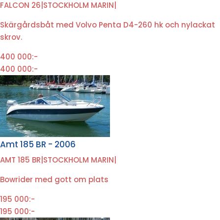
FALCON 26
|
STOCKHOLM MARIN
|
Skärgårdsbåt med Volvo Penta D4-260 hk och nylackat
skrov.
400 000:-
400 000:-
Amt 185 BR - 2006
AMT 185 BR
|
STOCKHOLM MARIN
|
Bowrider med gott om plats
195 000:-
195 000:-