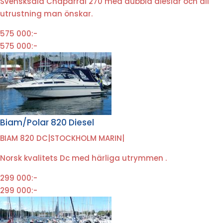
Svensksåld Chaparral 270 med dubbla dieslar och all
utrustning man önskar.
575 000:-
575 000:-
Biam/Polar 820 Diesel
BIAM 820 DC
|
STOCKHOLM MARIN
|
Norsk kvalitets Dc med härliga utrymmen .
299 000:-
299 000:-