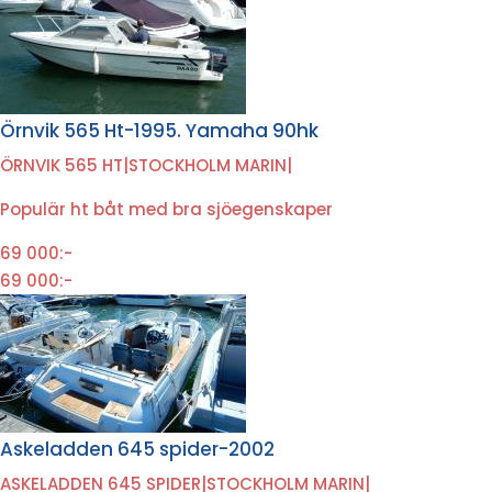
Örnvik 565 Ht-1995. Yamaha 90hk
ÖRNVIK 565 HT
|
STOCKHOLM MARIN
|
Populär ht båt med bra sjöegenskaper
69 000:-
69 000:-
Askeladden 645 spider-2002
ASKELADDEN 645 SPIDER
|
STOCKHOLM MARIN
|