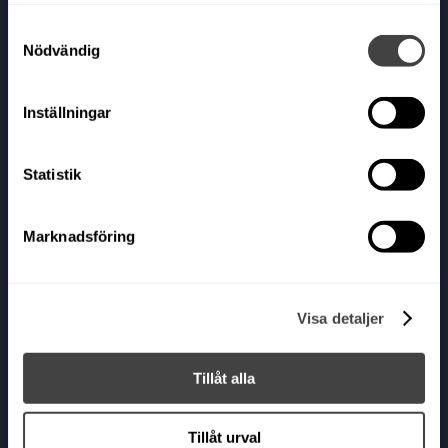
Mån-Tor: 10 – 18
Samtyckesval
Fre: 10 – 17
Nödvändig
Lör: 10 – 15 | Sön: 11 – 15
Inställningar
Köpa båt
Köp din nya segel- eller motorbåt av oss.
Statistik
Klicka
här
.
Marknadsföring
Visa detaljer
Tillåt alla
Tillåt urval