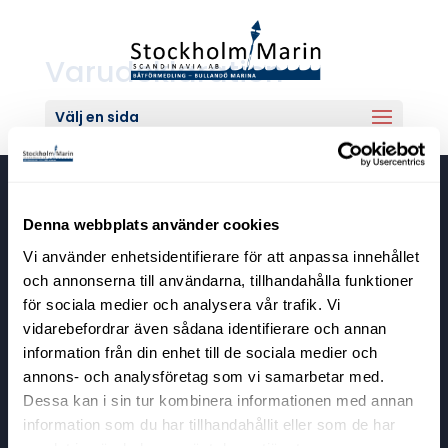
Varudeklaration
Välj en sida
Stockholm Marin Scandinavia
Denna webbplats använder cookies
Bullandövägen 30
Vi använder enhetsidentifierare för att anpassa innehållet
139 56 Värmdö
och annonserna till användarna, tillhandahålla funktioner
för sociala medier och analysera vår trafik. Vi
Kontaktuppgifter
vidarebefordrar även sådana identifierare och annan
info@stockholmmarin.se
information från din enhet till de sociala medier och
08-571 451 20
annons- och analysföretag som vi samarbetar med.
Dessa kan i sin tur kombinera informationen med annan
information som du har tillhandahållit eller som de har
Öppettider
samlat in när du har använt deras tjänster.